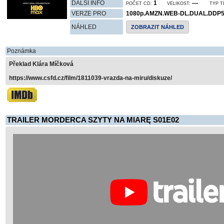
DALŠÍ INFO
1
---
POČET CD:
VELIKOST:
TYP T
VERZE PRO
1080p.AMZN.WEB-DL.DUAL.DDP5
NÁHLED
ZOBRAZIT NÁHLED
Poznámka
Překlad Klára Míčková
https://www.csfd.cz/film/1811039-vrazda-na-miru/diskuze/
TRAILER MORDERCA SZYTY NA MIARĘ S01E02