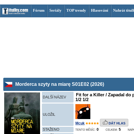
Fórum
Seriály
TOP trendy
Hlasování
Nahrát titul
Morderca szyty na miarę S01E02 (2026)
Fit for a Killer / Zapadal do
DALŠÍ NÁZEV
1/2 1/2
ULOŽIL
Mcuk
DÁT HLAS
STAŽENO
0
5
TENTO MĚSÍC:
CELKEM:
NAP