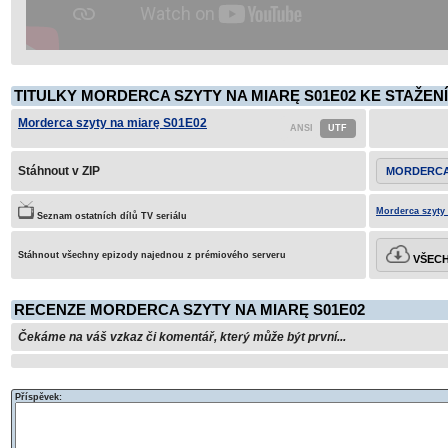
TITULKY MORDERCA SZYTY NA MIARĘ S01E02 KE STAŽENÍ
Morderca szyty na miarę S01E02
Stáhnout v ZIP
MORDERCA 
Morderca szyty 
Seznam ostatních dílů TV seriálu
Stáhnout všechny epizody najednou z prémiového serveru
VŠECH
RECENZE MORDERCA SZYTY NA MIARĘ S01E02
Čekáme na váš vzkaz či komentář, který může být první...
Příspěvek: