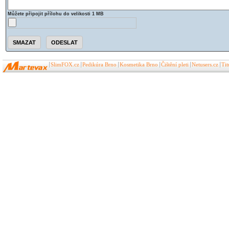
Můžete připojit přílohu do velikosti 1 MB
SlimFOX.cz
Pedikúra Brno
Kosmetika Brno
Čištění pleti
Netusers.cz
Ti