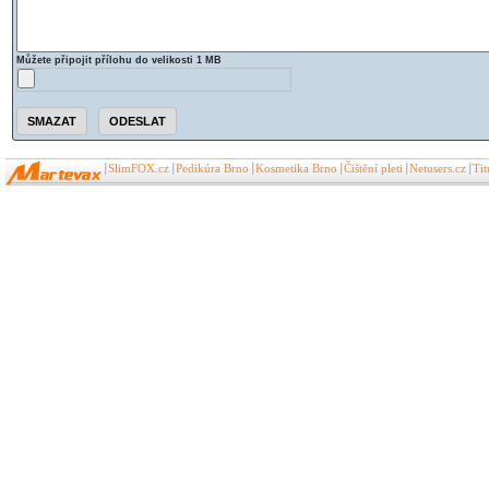
Můžete připojit přílohu do velikosti 1 MB
SlimFOX.cz
Pedikúra Brno
Kosmetika Brno
Čištění pleti
Netusers.cz
Ti