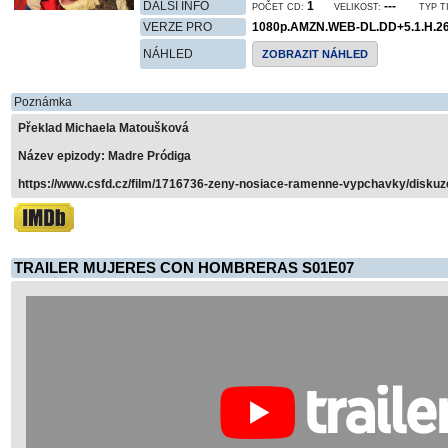
DALŠÍ INFO
1
---
POČET CD:
VELIKOST:
TYP T
VERZE PRO
1080p.AMZN.WEB-DL.DD+5.1.H.2
NÁHLED
ZOBRAZIT NÁHLED
Poznámka
Překlad Michaela Matoušková
Název epizody: Madre Pródiga
https://www.csfd.cz/film/1716736-zeny-nosiace-ramenne-vypchavky/diskuz
TRAILER MUJERES CON HOMBRERAS S01E07