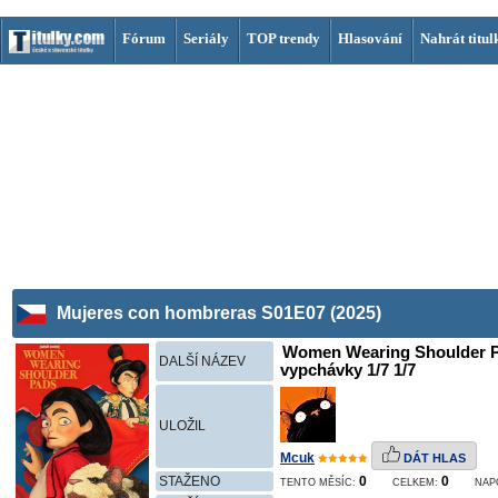
Fórum
Seriály
TOP trendy
Hlasování
Nahrát titul
Mujeres con hombreras S01E07 (2025)
Women Wearing Shoulder P
DALŠÍ NÁZEV
vypchávky 1/7 1/7
ULOŽIL
Mcuk
DÁT HLAS
STAŽENO
0
0
TENTO MĚSÍC:
CELKEM:
NAP