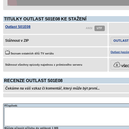
TITULKY OUTLAST S01E08 KE STAŽENÍ
Outlast S01E08
Stáhnout v ZIP
OUTLAST 
Outlast (sezón
Seznam ostatních dílů TV seriálu
Stáhnout všechny epizody najednou z prémiového serveru
VŠEC
RECENZE OUTLAST S01E08
Čekáme na váš vzkaz či komentář, který může být první...
Příspěvek:
Můžete připojit přílohu do velikosti 1 MB