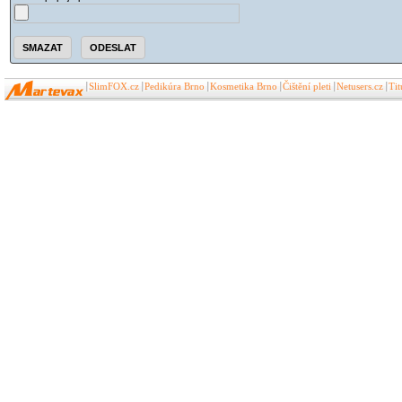
SlimFOX.cz
Pedikúra Brno
Kosmetika Brno
Čištění pleti
Netusers.cz
Ti