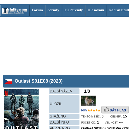
Fórum
Seriály
TOP trendy
Hlasování
Nahrát titul
Outlast S01E08 (2023)
1/8
DALŠÍ NÁZEV
ULOŽIL
Nih
DÁT HLAS
STAŽENO
0
15
TENTO MĚSÍC:
CELKEM:
DALŠÍ INFO
1
---
POČET CD:
VELIKOST:
VERZE PRO
Outlast.S01E08.WEBRip.x26