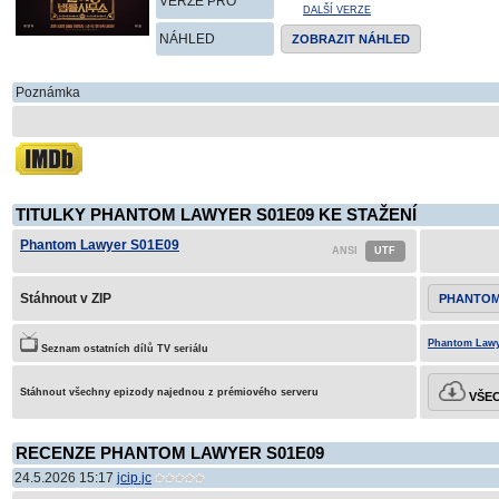
VERZE PRO
DALŠÍ VERZE
NÁHLED
ZOBRAZIT NÁHLED
Poznámka
TITULKY PHANTOM LAWYER S01E09 KE STAŽENÍ
Phantom Lawyer S01E09
Stáhnout v ZIP
PHANTOM
Phantom Lawy
Seznam ostatních dílů TV seriálu
Stáhnout všechny epizody najednou z prémiového serveru
VŠEC
RECENZE PHANTOM LAWYER S01E09
24.5.2026 15:17
jcip.jc