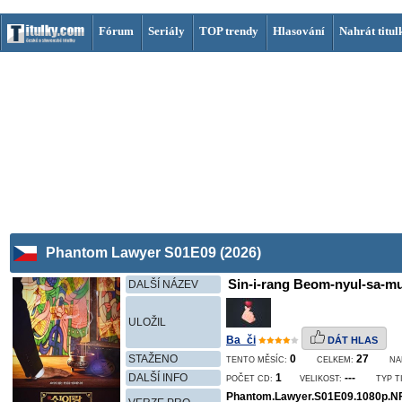
Fórum
Seriály
TOP trendy
Hlasování
Nahrát titul
Phantom Lawyer S01E09 (2026)
Sin-i-rang Beom-nyul-sa-mu
DALŠÍ NÁZEV
ULOŽIL
Ba_či
DÁT HLAS
STAŽENO
0
27
TENTO MĚSÍC:
CELKEM:
NA
DALŠÍ INFO
1
---
POČET CD:
VELIKOST:
TYP T
Phantom.Lawyer.S01E09.1080p.N