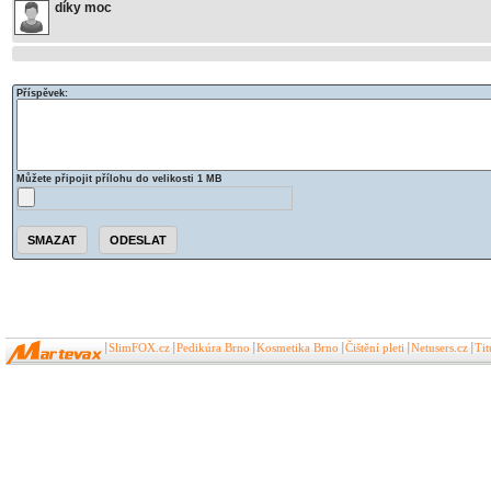
díky moc
Příspěvek:
Můžete připojit přílohu do velikosti 1 MB
SlimFOX.cz
Pedikúra Brno
Kosmetika Brno
Čištění pleti
Netusers.cz
Ti