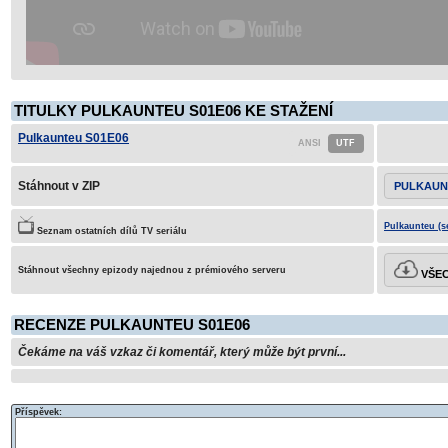
TITULKY PULKAUNTEU S01E06 KE STAŽENÍ
Pulkaunteu S01E06
Stáhnout v ZIP
PULKAUN
Pulkaunteu (s
Seznam ostatních dílů TV seriálu
Stáhnout všechny epizody najednou z prémiového serveru
VŠEC
RECENZE PULKAUNTEU S01E06
Čekáme na váš vzkaz či komentář, který může být první...
Příspěvek: