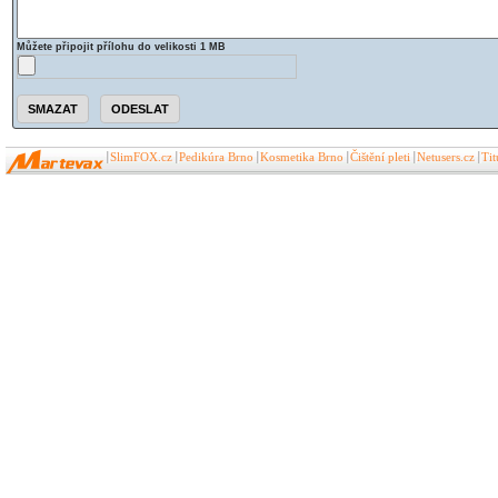
Můžete připojit přílohu do velikosti 1 MB
SlimFOX.cz
Pedikúra Brno
Kosmetika Brno
Čištění pleti
Netusers.cz
Ti