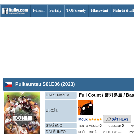
Fórum
Seriály
TOP trendy
Hlasování
Nahrát titul
Pulkaunteu S01E06 (2023)
Full Count / 풀카운트 / Base
DALŠÍ NÁZEV
ULOŽIL
Mcuk
DÁT HLAS
STAŽENO
0
0
TENTO MĚSÍC:
CELKEM:
N
DALŠÍ INFO
1
---
POČET CD:
VELIKOST:
TYP