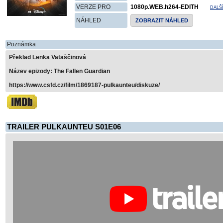
VERZE PRO
1080p.WEB.h264-EDITH
DALŠ
NÁHLED
ZOBRAZIT NÁHLED
Poznámka
Překlad Lenka Vataščinová
Název epizody: The Fallen Guardian
https://www.csfd.cz/film/1869187-pulkaunteu/diskuze/
TRAILER PULKAUNTEU S01E06