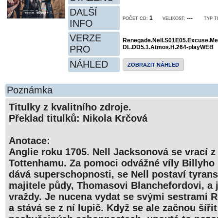
DALŠÍ
1
---
POČET CD:
VELIKOST:
TYP T
INFO
VERZE
Renegade.Nell.S01E05.Excuse.Me
PRO
DL.DD5.1.Atmos.H.264-playWEB
NÁHLED
ZOBRAZIT NÁHLED
Poznámka
Titulky z kvalitního zdroje.
Překlad titulků: Nikola Krčová
Anotace:
Anglie roku 1705. Nell Jacksonová se vrací z
Tottenhamu. Za pomoci odvážné víly Billyho Bl
dává superschopnosti, se Nell postaví tyra
majitele půdy, Thomasovi Blanchefordovi, a 
vraždy. Je nucena vydat se svými sestrami 
a stává se z ní lupič. Když se ale začnou šířit