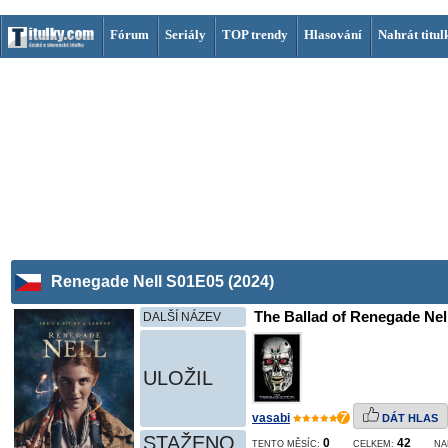
Fórum
Seriály
TOP trendy
Hlasování
Nahrát titul
Renegade Nell S01E05 (2024)
The Ballad of Renegade Nell
DALŠÍ NÁZEV
ULOŽIL
vasabi
7
DÁT HLAS
STAŽENO
0
42
TENTO MĚSÍC:
CELKEM:
NA