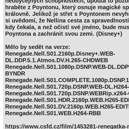
neobyčejných schopnostech, upoutá to pozo
hraběte z Poyntonu, který osnuje magické spi
královně. Jelikož je střet s Poyntonem nevyh
si uvědomí, že Nellina cesta za spravedlností
kdy čekala, a než očistí své jméno, bude mus
Poyntona a zachránit svou zemi. (Disney+)
Mělo by sedět na verze:
Renegade.Nell.S01.2160p.Disney+.WEB-
DL.DDP.5.1.Atmos.DV.H.265-CHDWEB
Renegade.Nell.S01.1080p.DSNP.WEB-DL.DDP5
BYNDR
Renegade.Nell.S01.COMPLETE.1080p.DSNP.
Renegade.Nell.S01.720p.DSNP.WEB-DL.H264
Renegade.Nell.S01.720p.DSNP.WEBRip.x264
Renegade.Nell.S01.HDR.2160p.WEB.H265-ED
Renegade.Nell.S01.DV.2160p.WEB.H265-EDI
Renegade.Nell.S01.WEB.H264-RBB
https://www.csfd.cz/film/1453281-renegatka-n