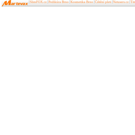
SlimFOX.cz
Pedikúra Brno
Kosmetika Brno
Čištění pleti
Netusers.cz
Ti