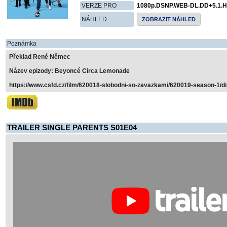
VERZE PRO
1080p.DSNP.WEB-DL.DD+5.1.H
NÁHLED
ZOBRAZIT NÁHLED
Poznámka
Překlad René Němec
Název epizody: Beyoncé Circa Lemonade
https://www.csfd.cz/film/620018-slobodni-so-zavazkami/620019-season-1/d
TRAILER SINGLE PARENTS S01E04