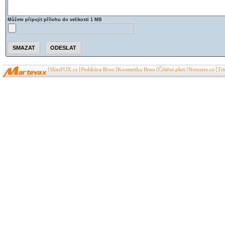
Můžete připojit přílohu do velikosti 1 MB
SlimFOX.cz
Pedikúra Brno
Kosmetika Brno
Čištění pleti
Netusers.cz
Ti