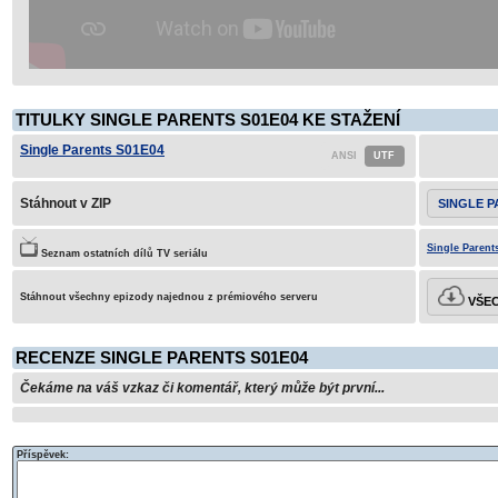
TITULKY SINGLE PARENTS S01E04 KE STAŽENÍ
Single Parents S01E04
Stáhnout v ZIP
SINGLE P
Single Parent
Seznam ostatních dílů TV seriálu
Stáhnout všechny epizody najednou z prémiového serveru
VŠEC
RECENZE SINGLE PARENTS S01E04
Čekáme na váš vzkaz či komentář, který může být první...
Příspěvek: