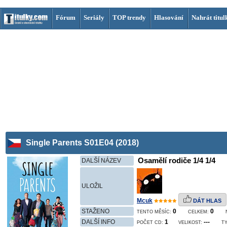
Fórum
Seriály
TOP trendy
Hlasování
Nahrát titul
Single Parents S01E04 (2018)
Osamělí rodiče 1/4 1/4
DALŠÍ NÁZEV
ULOŽIL
Mcuk
DÁT HLAS
STAŽENO
0
0
TENTO MĚSÍC:
CELKEM:
DALŠÍ INFO
1
---
POČET CD:
VELIKOST:
TY