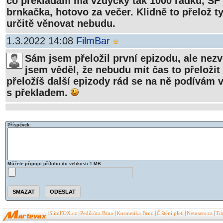
co překládám má vždycky tak 1000 řádků, SF 
brnkačka, hotovo za večer. Klidně to přelož ty
určitě věnovat nebudu.
1.3.2022 14:08
FilmBar
Sám jsem přeložil první epizodu, ale nezve
jsem věděl, že nebudu mít čas to přeložit c
přeložíš další epizody rád se na ně podívám v
s překladem.
Příspěvek:
Můžete připojit přílohu do velikosti 1 MB
SlimFOX.cz
Pedikúra Brno
Kosmetika Brno
Čištění pleti
Netusers.cz
Ti