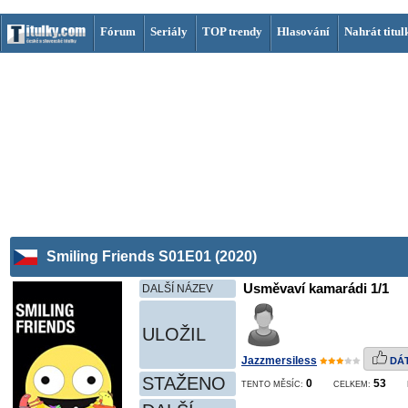
Fórum
Seriály
TOP trendy
Hlasování
Nahrát titul
Smiling Friends S01E01 (2020)
Usměvaví kamarádi 1/1
DALŠÍ NÁZEV
ULOŽIL
Jazzmersiless
DÁT
STAŽENO
0
53
TENTO MĚSÍC:
CELKEM: