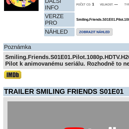
DALŠÍ
1
---
POČET CD:
VELIKOST:
TYP
INFO
VERZE
Smiling.Friends.S01E01.Pilot.
PRO
NÁHLED
ZOBRAZIT NÁHLED
Poznámka
Smiling.Friends.S01E01.Pilot.1080p.HDTV.H2
Pilot k animovanému seriálu. Rozhodně to nen
TRAILER SMILING FRIENDS S01E01