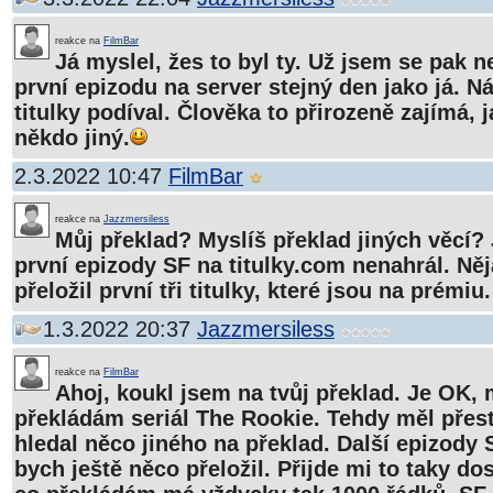
reakce na
FilmBar
Já myslel, žes to byl ty. Už jsem se pak n
první epizodu na server stejný den jako já. N
titulky podíval. Člověka to přirozeně zajímá, j
někdo jiný.
2.3.2022 10:47
FilmBar
reakce na
Jazzmersiless
Můj překlad? Myslíš překlad jiných věcí?
první epizody SF na titulky.com nenahrál. N
přeložil první tři titulky, které jsou na prémiu.
1.3.2022 20:37
Jazzmersiless
reakce na
FilmBar
Ahoj, koukl jsem na tvůj překlad. Je OK,
překládám seriál The Rookie. Tehdy měl přest
hledal něco jiného na překlad. Další epizody 
bych ještě něco přeložil. Přijde mi to taky dos