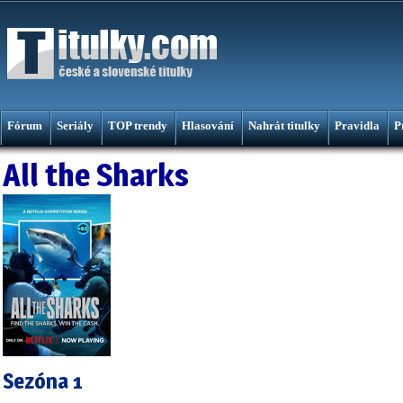
Fórum
Seriály
TOP trendy
Hlasování
Nahrát titulky
Pravidla
P
All the Sharks
Sezóna 1