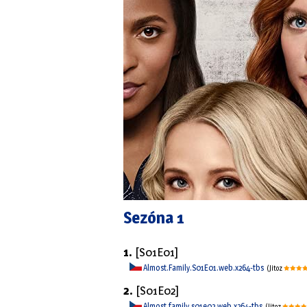
Sezóna 1
1.
[S01E01]
Almost.Family.S01E01.web.x264-tbs
(Jitoz
2.
[S01E02]
Almost.family.s01e02.web.x264-tbs
(Jitoz