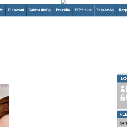
dy
Hlasování
Nahrát titulky
Pravidla
VIP funkce
Požadavky
Rozp
HL
Ser