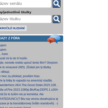
y/jednotlivé titulky
KROČILÉ HLEDÁNÍ
KAZY Z FÓRA
ujem
ujem
..hare.
zali mi to do 6 hodín.
jte, neviete niekto upnuť tento film? Omylom
 ho vymazal a neviem ho nikde nájsť. Robil
e to smazané (WS). Zůstali jen ty titulky.
 na
 děkuji.
y moc za překlad, posílám hlas.
le ty fotky to vypadá na americký slaďák,
em opak je pravdou..... Kdysi jsem četl i
westerherz.AKA.The.Good.Sister.2025.1080p.AMZN.WEB-
žku, da
DDP5.1.H.264-cinepth [5,88 GB] Nemecké
dle.of.Fire.2023.1080p.BluRay.DDP5.1.x264-
d
 [18,74 GB]
rát že to tuším nie je komédia. Ale
mietačka sa môže konať. Možno príde aj
ATED/UNCUT Blu-ray verzia obsahujúca aj
edov pes a tomu
 frontal Skarsgårda, explicitnejšie zábery sexu
zase je ta translátorovej češtin srandovňý. :-)
od