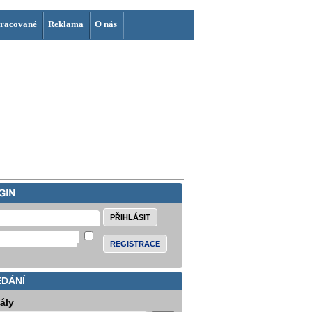
racované
Reklama
O nás
REGISTRACE
EDÁNÍ
iály