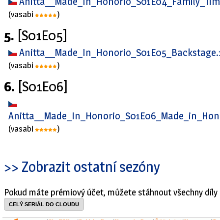
Anitta__Made_In_Honorio_S01E04_Family_Ti
(vasabi
)
5.
[S01E05]
Anitta__Made_In_Honorio_S01E05_Backstage
(vasabi
)
6.
[S01E06]
Anitta__Made_In_Honorio_S01E06_Made_in_Hon
(vasabi
)
>> Zobrazit ostatní sezóny
Pokud máte prémiový účet, můžete stáhnout všechny díly 
CELÝ SERIÁL DO CLOUDU