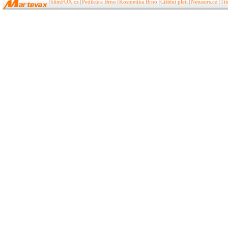
SlimFOX.cz
Pedikúra Brno
Kosmetika Brno
Čištění pleti
Netusers.cz
Ti