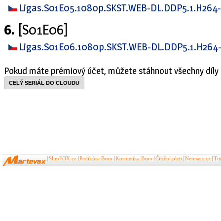
Ligas.S01E05.1080p.SKST.WEB-DL.DDP5.1.H264
6.
[S01E06]
Ligas.S01E06.1080p.SKST.WEB-DL.DDP5.1.H264
Pokud máte prémiový účet, můžete stáhnout všechny díly 
CELÝ SERIÁL DO CLOUDU
SlimFOX.cz
Pedikúra Brno
Kosmetika Brno
Čištění pleti
Netusers.cz
Ti