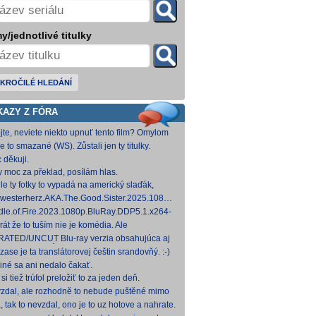
y/jednotlivé titulky
KROČILÉ HLEDÁNÍ
KAZY Z FÓRA
jte, neviete niekto upnuť tento film? Omylom
 ho vymazal a neviem ho nikde nájsť. Robil
e to smazané (WS). Zůstali jen ty titulky.
 na
 děkuji.
y moc za překlad, posílám hlas.
le ty fotky to vypadá na americký slaďák,
em opak je pravdou..... Kdysi jsem četl i
westerherz.AKA.The.Good.Sister.2025.1080p.AMZN.WEB-
žku, da
DDP5.1.H.264-cinepth [5,88 GB] Nemecké
dle.of.Fire.2023.1080p.BluRay.DDP5.1.x264-
d
 [18,74 GB]
rát že to tuším nie je komédia. Ale
mietačka sa môže konať. Možno príde aj
ATED/UNCUT Blu-ray verzia obsahujúca aj
edov pes a tomu
 frontal Skarsgårda, explicitnejšie zábery sexu
zase je ta translátorovej češtin srandovňý. :-)
od
 iné sa ani nedalo čakať.
si tiež trúfol preložiť to za jeden deň.
zdal, ale rozhodně to nebude puštěné mimo
mium. Samozřejmě překladač.
, tak to nevzdal, ono je to uz hotove a nahrate.