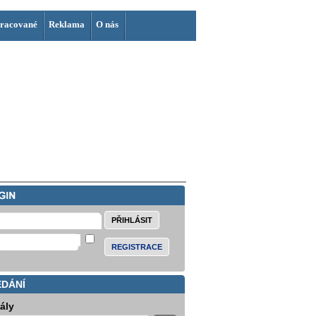
racované
Reklama
O nás
REGISTRACE
EDÁNÍ
iály