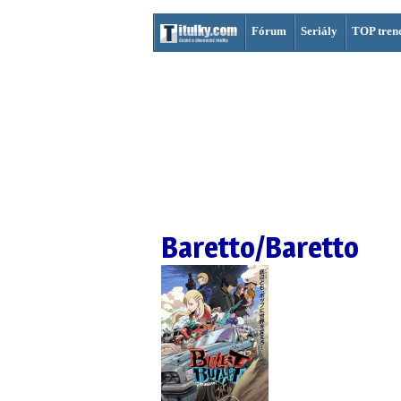
Fórum
Seriály
TOP tren
Baretto/Baretto