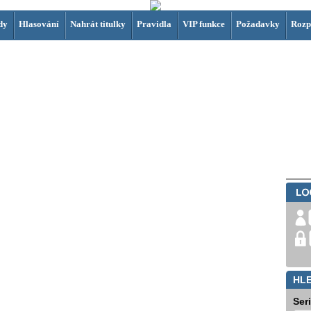
dy
Hlasování
Nahrát titulky
Pravidla
VIP funkce
Požadavky
Rozp
HL
Ser