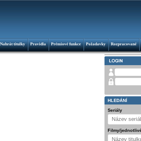
Nahrát titulky
Pravidla
Prémiové funkce
Požadavky
Rozpracované
HLEDÁNÍ
Seriály
Filmy/jednotlivé