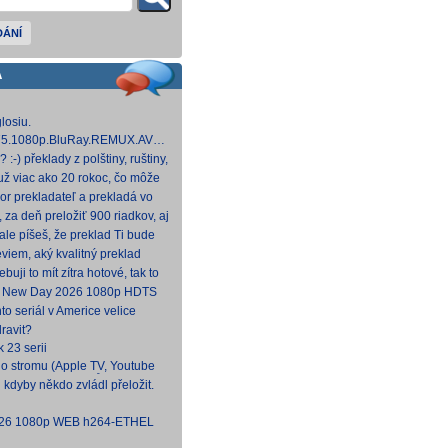
DÁNÍ
A
losiu.
.1975.1080p.BluRay.REMUX.AVC.FLAC1.0-
 GB] Dnes na WS.
:-) překlady z polštiny, ruštiny,
štiny, angličtiny (12-24 hod
už viac ako 20 rokoc, čo môže
ek (pokojne aj nad 40, či 50).
or prekladateľ a prekladá vo
, HBO a iné, nemal by to byť
, za deň preložiť 900 riadkov, aj
náročných, plus úprava
le píšeš, že preklad Ti bude
to poctivý konvenčný preklad,
viem, aký kvalitný preklad
 to bude tvoj prvý (aspoň na
ebuji to mít zítra hotové, tak to
.
d New Day 2026 1080p HDTS
NTRY
to seriál v Americe velice
docela škoda, že nemá české
ravit?
k 23 serii
o stromu (Apple TV, Youtube
 CZ/SK, bez titulků
 kdyby někdo zvládl přeložit.
2026 1080p WEB h264-ETHEL