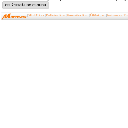
CELÝ SERIÁL DO CLOUDU
SlimFOX.cz
Pedikúra Brno
Kosmetika Brno
Čištění pleti
Netusers.cz
Ti