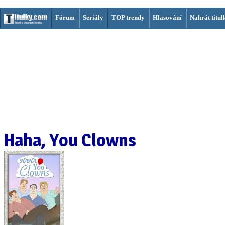
Fórum
Seriály
TOP trendy
Hlasování
Nahrát titul
Haha, You Clowns