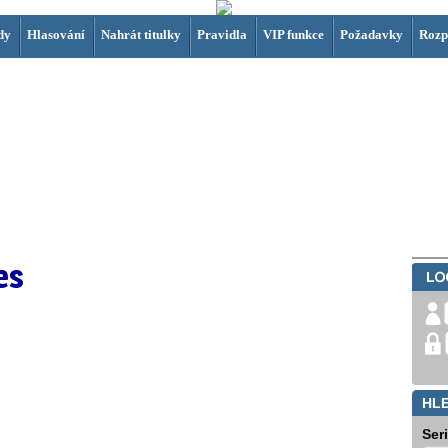
dy
Hlasování
Nahrát titulky
Pravidla
VIP funkce
Požadavky
Rozp
es
HL
Ser