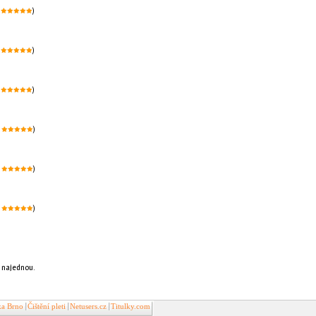
k
)
k
)
k
)
k
)
k
)
k
)
y najednou.
ka Brno
Čištění pleti
Netusers.cz
Titulky.com