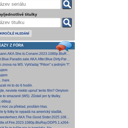
y/jednotlivé titulky
KROČILÉ HLEDÁNÍ
KAZY Z FÓRA
ann.AKA.She.Is.Conann.2023.1080p.BluRay.DDP5.1.x264-
 [14,53 GB]
er.Blue.Paradis.sale.AKA.After.Blue.Dirty.Paradise.2021.1080p.BluRay.DDP5.1.x26
 [15,19 GB]
to znova na WS. Vyhľadaj "Pilion" s jedným "l".
ujem
ujem
..hare.
zali mi to do 6 hodín.
jte, neviete niekto upnuť tento film? Omylom
 ho vymazal a neviem ho nikde nájsť. Robil
e to smazané (WS). Zůstali jen ty titulky.
 na
 děkuji.
y moc za překlad, posílám hlas.
le ty fotky to vypadá na americký slaďák,
em opak je pravdou..... Kdysi jsem četl i
westerherz.AKA.The.Good.Sister.2025.1080p.AMZN.WEB-
žku, da
DDP5.1.H.264-cinepth [5,88 GB] Nemecké
dle.of.Fire.2023.1080p.BluRay.DDP5.1.x264-
d
 [18,74 GB]