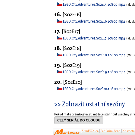
LEGO.City.Adventures.S02E15.1080p.mp4
(Mcu
16.
[S02E16]
LEGO.City.Adventures.S02E16.1080p.mp4
(Mcu
17.
[S02E17]
LEGO.City.Adventures.S02E17.1080p.mp4
(Mcu
18.
[S02E18]
LEGO.City.Adventures.S02E18.1080p.mp4
(Mcu
19.
[S02E19]
LEGO.City.Adventures.S02E19.1080p.mp4
(Mcu
20.
[S02E20]
LEGO.City.Adventures.S02E20.1080p.mp4
(Mcu
>> Zobrazit ostatní sezóny
Pokud máte prémiový účet, můžete stáhnout všechny díl
CELÝ SERIÁL DO CLOUDU
SlimFOX.cz
Pedikúra Brno
Kosmeti