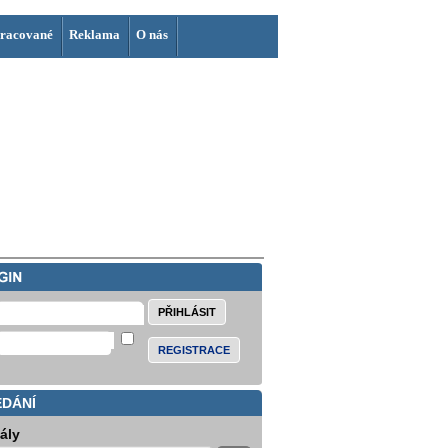
racované
Reklama
O nás
REGISTRACE
EDÁNÍ
iály