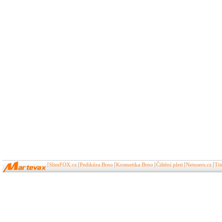
SlimFOX.cz
Pedikúra Brno
Kosmetika Brno
Čištění pleti
Netusers.cz
Ti