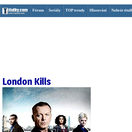
Fórum
Seriály
TOP trendy
Hlasování
Nahrát titul
London Kills