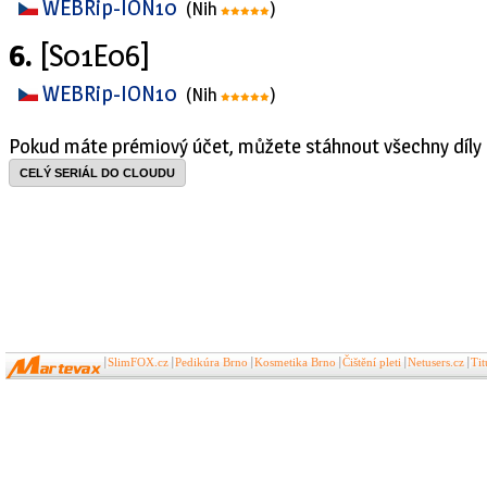
WEBRip-ION10
(Nih
)
6.
[S01E06]
WEBRip-ION10
(Nih
)
Pokud máte prémiový účet, můžete stáhnout všechny díly 
CELÝ SERIÁL DO CLOUDU
SlimFOX.cz
Pedikúra Brno
Kosmetika Brno
Čištění pleti
Netusers.cz
Ti