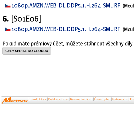
1080p.AMZN.WEB-DL.DDP5.1.H.264-SMURF
(Mcu
6.
[S01E06]
1080p.AMZN.WEB-DL.DDP5.1.H.264-SMURF
(Mcu
Pokud máte prémiový účet, můžete stáhnout všechny díly 
CELÝ SERIÁL DO CLOUDU
SlimFOX.cz
Pedikúra Brno
Kosmetika Brno
Čištění pleti
Netusers.cz
Ti