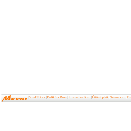
SlimFOX.cz
Pedikúra Brno
Kosmetika Brno
Čištění pleti
Netusers.cz
Ti