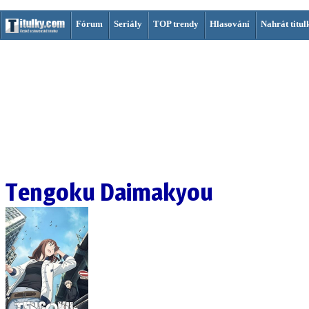
Fórum
Seriály
TOP trendy
Hlasování
Nahrát titul
Tengoku Daimakyou