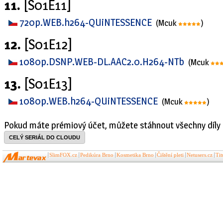
11.
[S01E11]
720p.WEB.h264-QUiNTESSENCE
(Mcuk
)
12.
[S01E12]
1080p.DSNP.WEB-DL.AAC2.0.H264-NTb
(Mcuk
13.
[S01E13]
1080p.WEB.h264-QUiNTESSENCE
(Mcuk
)
Pokud máte prémiový účet, můžete stáhnout všechny díly 
CELÝ SERIÁL DO CLOUDU
SlimFOX.cz
Pedikúra Brno
Kosmetika Brno
Čištění pleti
Netusers.cz
Ti