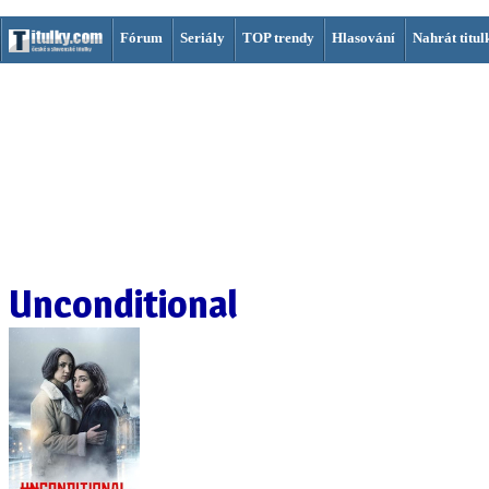
Fórum
Seriály
TOP trendy
Hlasování
Nahrát titul
Unconditional