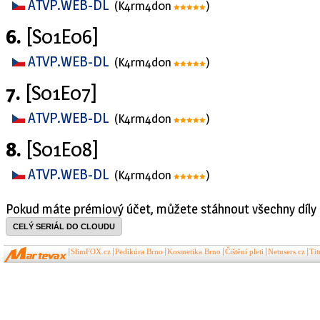
ATVP.WEB-DL
(K4rm4d0n
)
6.
[S01E06]
ATVP.WEB-DL
(K4rm4d0n
)
7.
[S01E07]
ATVP.WEB-DL
(K4rm4d0n
)
8.
[S01E08]
ATVP.WEB-DL
(K4rm4d0n
)
Pokud máte prémiový účet, můžete stáhnout všechny díly 
CELÝ SERIÁL DO CLOUDU
SlimFOX.cz
Pedikúra Brno
Kosmetika Brno
Čištění pleti
Netusers.cz
Ti