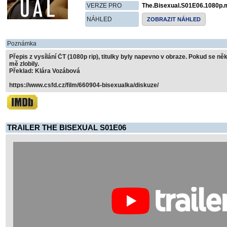
VERZE PRO
The.Bisexual.S01E06.1080p.
NÁHLED
ZOBRAZIT NÁHLED
Poznámka
Přepis z vysílání ČT (1080p rip), titulky byly napevno v obraze. Pokud se něk
mě zlobily.
Překlad: Klára Vozábová
https://www.csfd.cz/film/660904-bisexualka/diskuze/
TRAILER THE BISEXUAL S01E06