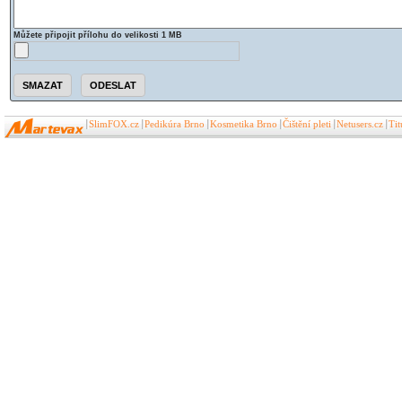
Můžete připojit přílohu do velikosti 1 MB
SlimFOX.cz
Pedikúra Brno
Kosmetika Brno
Čištění pleti
Netusers.cz
Ti