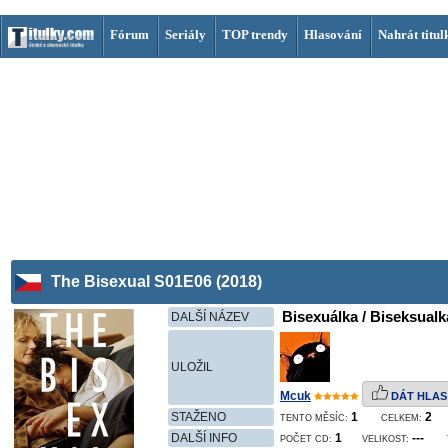
Fórum
Seriály
TOP trendy
Hlasování
Nahrát titul
The Bisexual S01E06 (2018)
Bisexuálka / Biseksualka
DALŠÍ NÁZEV
ULOŽIL
Mcuk
DÁT HLAS
STAŽENO
1
2
TENTO MĚSÍC:
CELKEM:
DALŠÍ INFO
1
---
POČET CD:
VELIKOST: