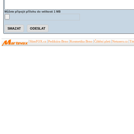
Můžete připojit přílohu do velikosti 1 MB
SlimFOX.cz
Pedikúra Brno
Kosmetika Brno
Čištění pleti
Netusers.cz
Ti