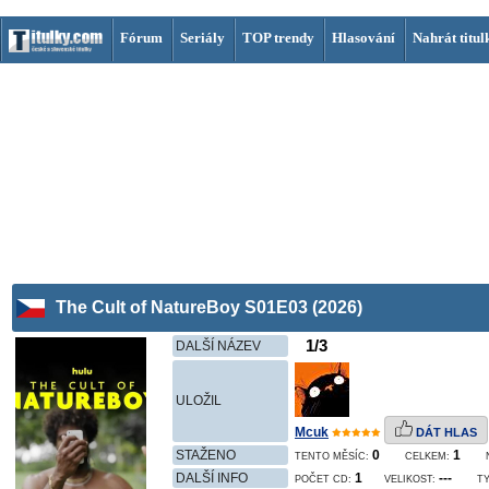
Fórum
Seriály
TOP trendy
Hlasování
Nahrát titul
The Cult of NatureBoy S01E03 (2026)
1/3
DALŠÍ NÁZEV
ULOŽIL
Mcuk
DÁT HLAS
STAŽENO
0
1
TENTO MĚSÍC:
CELKEM:
DALŠÍ INFO
1
---
POČET CD:
VELIKOST:
TY