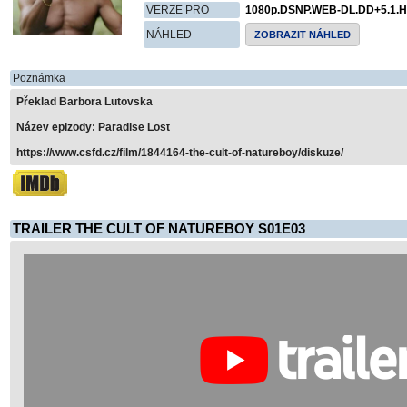
VERZE PRO
1080p.DSNP.WEB-DL.DD+5.1.H
NÁHLED
ZOBRAZIT NÁHLED
Poznámka
Překlad Barbora Lutovska
Název epizody: Paradise Lost
https://www.csfd.cz/film/1844164-the-cult-of-natureboy/diskuze/
TRAILER THE CULT OF NATUREBOY S01E03