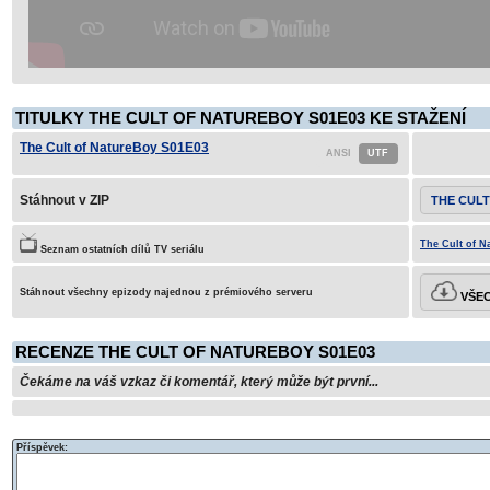
TITULKY THE CULT OF NATUREBOY S01E03 KE STAŽENÍ
The Cult of NatureBoy S01E03
Stáhnout v ZIP
THE CULT
The Cult of N
Seznam ostatních dílů TV seriálu
Stáhnout všechny epizody najednou z prémiového serveru
VŠEC
RECENZE THE CULT OF NATUREBOY S01E03
Čekáme na váš vzkaz či komentář, který může být první...
Příspěvek: