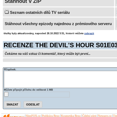
Stáhnout v ZIP
Seznam ostatních dílů TV seriálu
Stáhnout všechny epizody najednou z prémiového serveru
titulky byly aktualizovány, naposled 28.10.2022 5:51, historii můžete
zobrazit
RECENZE THE DEVIL'S HOUR S01E0
Čekáme na váš vzkaz či komentář, který může být první...
Příspěvek:
Můžete připojit přílohu do velikosti 1 MB
SlimFOX.cz
Pedikúra Brno
Kosmetika Brno
Čištění pleti
Netusers.cz
Ti