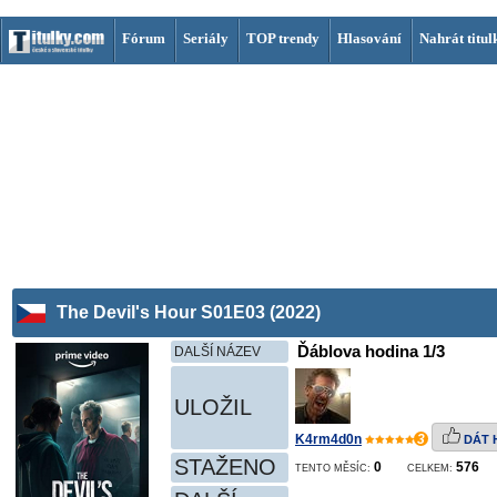
Fórum
Seriály
TOP trendy
Hlasování
Nahrát titul
The Devil's Hour S01E03 (2022)
Ďáblova hodina 1/3
DALŠÍ NÁZEV
ULOŽIL
K4rm4d0n
3
DÁT 
STAŽENO
0
576
TENTO MĚSÍC:
CELKEM: