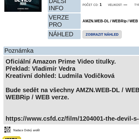
DALŠÍ
1
---
POČET CD:
VELIKOST:
TY
INFO
VERZE
AMZN.WEB-DL / WEBRip / WEB
PRO
NÁHLED
ZOBRAZIT NÁHLED
Poznámka
Oficiální Amazon Prime Video titulky.
Překlad: Vladimír Vedra
Kreativní dohled: Ludmila Vodičková
Bude sedět na všechny AMZN.WEB-DL / WEB
WEBRip / WEB verze.
https://www.csfd.cz/film/1204001-the-devil-s
Nadace Dobrý anděl