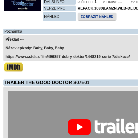
DALŠÍ INFO
1
---
POČET CD:
VELIKOST:
TYP T
VERZE PRO
REPACK.1080p.AMZN.WEB-DL.DD
NÁHLED
ZOBRAZIT NÁHLED
Poznámka
Překlad ---
Název epizody: Baby, Baby, Baby
https://www.csfd.cz/film/496857-dobry-doktor/1448219-serie-7/diskuze/
TRAILER THE GOOD DOCTOR S07E01