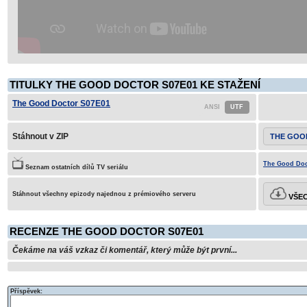
TITULKY THE GOOD DOCTOR S07E01 KE STAŽENÍ
The Good Doctor S07E01
Stáhnout v ZIP
THE GOO
The Good Doct
Seznam ostatních dílů TV seriálu
Stáhnout všechny epizody najednou z prémiového serveru
VŠEC
RECENZE THE GOOD DOCTOR S07E01
Čekáme na váš vzkaz či komentář, který může být první...
Příspěvek: