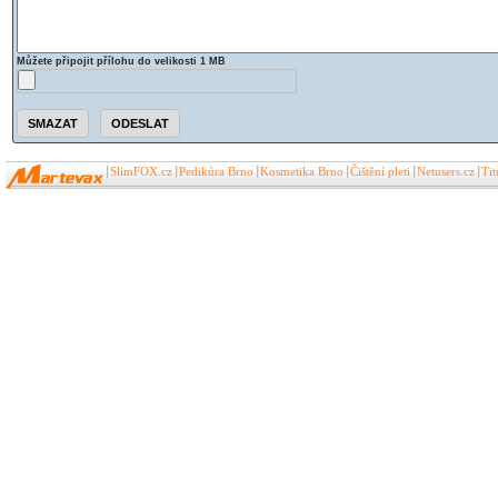
Můžete připojit přílohu do velikosti 1 MB
SlimFOX.cz
Pedikúra Brno
Kosmetika Brno
Čištění pleti
Netusers.cz
Ti