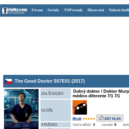
Fórum
Seriály
TOP trendy
Hlasování
Nahrát titul
The Good Doctor S07E01 (2017)
Dobrý doktor / Doktor Murp
DALŠÍ NÁZEV
médico diferente 7/1 7/1
ULOŽIL
Mcuk
DÁT HLAS
STAŽENO
3
9
TENTO MĚSÍC:
CELKEM:
NAP