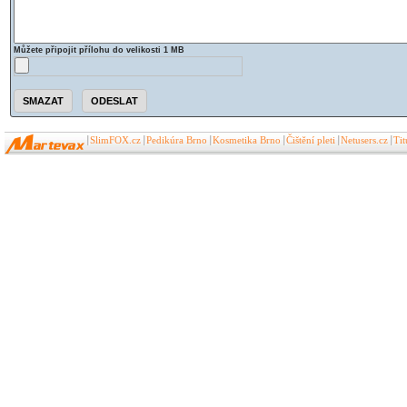
Můžete připojit přílohu do velikosti 1 MB
SlimFOX.cz
Pedikúra Brno
Kosmetika Brno
Čištění pleti
Netusers.cz
Ti