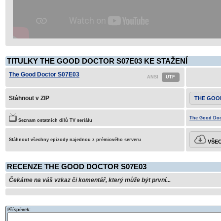
TITULKY THE GOOD DOCTOR S07E03 KE STAŽENÍ
The Good Doctor S07E03
Stáhnout v ZIP
THE GOO
The Good Doct
Seznam ostatních dílů TV seriálu
Stáhnout všechny epizody najednou z prémiového serveru
VŠEC
RECENZE THE GOOD DOCTOR S07E03
Čekáme na váš vzkaz či komentář, který může být první...
Příspěvek: