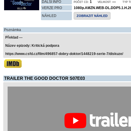
DALŠÍ INFO
1
---
POČET CD:
VELIKOST:
TYP T
VERZE PRO
1080p.AMZN.WEB-DL.DDP5.1.H.2
NÁHLED
ZOBRAZIT NÁHLED
Poznámka
Překlad ---
Název epizody: Kritická podpora
https://www.csfd.cz/film/496857-dobry-doktor/1448219-serie-7/diskuze/
TRAILER THE GOOD DOCTOR S07E03