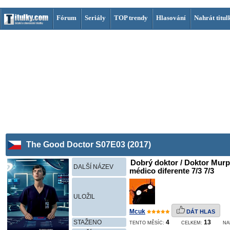
Fórum
Seriály
TOP trendy
Hlasování
Nahrát titul
The Good Doctor S07E03 (2017)
Dobrý doktor / Doktor Murp
DALŠÍ NÁZEV
médico diferente 7/3 7/3
ULOŽIL
Mcuk
DÁT HLAS
STAŽENO
4
13
TENTO MĚSÍC:
CELKEM:
NA