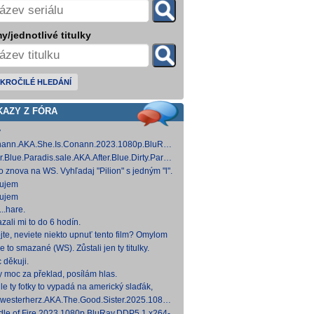
y/jednotlivé titulky
KROČILÉ HLEDÁNÍ
KAZY Z FÓRA
y
ann.AKA.She.Is.Conann.2023.1080p.BluRay.DDP5.1.x264-
 [14,53 GB]
er.Blue.Paradis.sale.AKA.After.Blue.Dirty.Paradise.2021.1080p.BluRay.DDP5.1.x26
 [15,19 GB]
to znova na WS. Vyhľadaj "Pilion" s jedným "l".
ujem
ujem
..hare.
zali mi to do 6 hodín.
jte, neviete niekto upnuť tento film? Omylom
 ho vymazal a neviem ho nikde nájsť. Robil
e to smazané (WS). Zůstali jen ty titulky.
 na
 děkuji.
y moc za překlad, posílám hlas.
le ty fotky to vypadá na americký slaďák,
em opak je pravdou..... Kdysi jsem četl i
westerherz.AKA.The.Good.Sister.2025.1080p.AMZN.WEB-
žku, da
DDP5.1.H.264-cinepth [5,88 GB] Nemecké
dle.of.Fire.2023.1080p.BluRay.DDP5.1.x264-