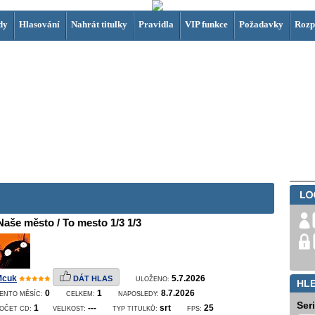
dy
Hlasování
Nahrát titulky
Pravidla
VIP funkce
Požadavky
Rozp
Naše město / To mesto 1/3 1/3
Mcuk
5.7.2026
DÁT HLAS
ULOŽENO:
HL
0
1
8.7.2026
ENTO MĚSÍC:
CELKEM:
NAPOSLEDY:
Ser
1
---
srt
25
OČET CD:
VELIKOST:
TYP TITULKŮ:
FPS: