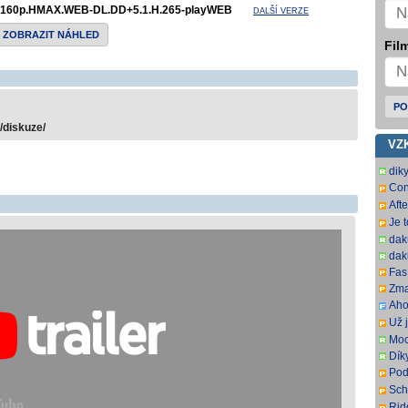
160p.HMAX.WEB-DL.DD+5.1.H.265-playWEB
DALŠÍ VERZE
ZOBRAZIT NÁHLED
Film
PO
/diskuze/
VZ
dik
Con
SbR
Aft
SbR
Je 
dak
dak
Fas.
Zma
Aho
som
Už j
som
Moc
Dík
Pod
ovš
Sch
kní
DL.
Rid