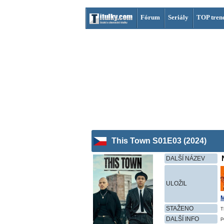
Fórum
Seriály
TOP tren
This Town S01E03 (2024)
DALŠÍ NÁZEV
ULOŽIL
STAŽENO
T
DALŠÍ INFO
P