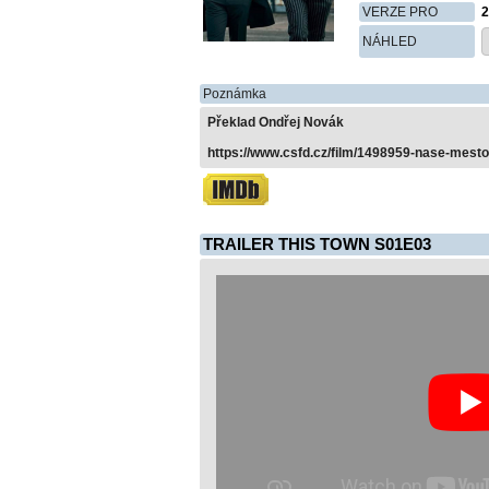
VERZE PRO
2
NÁHLED
Poznámka
Překlad Ondřej Novák
https://www.csfd.cz/film/1498959-nase-mesto
TRAILER THIS TOWN S01E03