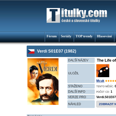
Fórum
Seriály
TOP trendy
Hlasování
Verdi S01E07 (1982)
The Life of
DALŠÍ NÁZEV
ULOŽIL
Mcuk
STAŽENO
TENTO MĚSÍC:
DALŠÍ INFO
1
POČET CD:
VERZE PRO
Verdi.S01E0
NÁHLED
ZOBRAZIT 