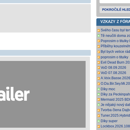
POKROČILÉ HLE
VZKAZY Z FÓR
Svého času byl ten
populární, no je 
Tě neučili doma zd
titulky, s
Poprosim o titulky 
Příběhy kouzelnéh
Movies) jen dabing
Byl bych velice rád
Děkuji předem
poprosim o titulky
Evil Dead Burn 
VoD 08.09.2026
VoD 07.08.2026
A.Voix.Basse.20
DL.DDP5.1.H.264
O.Da.Bir.Sey.Mi.
anglickej podpory;
DL.DDP2.0.H.264-
Díky moc
anglických titulkov.
Díky za Peckinpah
Mermaid 2025 BD
Je nějaký nový da
Tvorba člena Dajbog
k Pressure).
Tuner.2025.Hybri
ZoroSenpai [12,7 
Díky super
Lockbox.2026.10