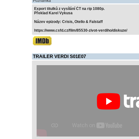
Poznámka
Export titulků z vysílání ČT na rip 1080p.
Překlad Karel Vykusa
Název epizody: Crisis, Otello & Falstaff
https://www.csfd.cz/film/85530-zivot-verdiho/diskuze/
TRAILER VERDI S01E07