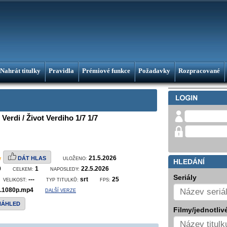
Nahrát titulky
Pravidla
Prémiové funkce
Požadavky
Rozpracované
 Verdi / Život Verdiho 1/7 1/7
21.5.2026
DÁT HLAS
ULOŽENO:
HLEDÁNÍ
0
1
22.5.2026
CELKEM:
NAPOSLEDY:
Seriály
---
srt
25
VELIKOST:
TYP TITULKŮ:
FPS:
7.1080p.mp4
DALŠÍ VERZE
NÁHLED
Filmy/jednotlivé