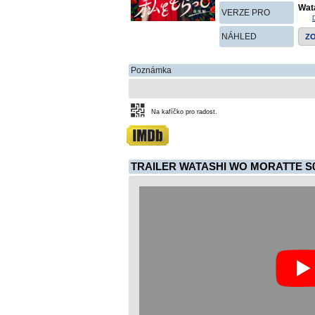
Wat
VERZE PRO
NÁHLED
Z
Poznámka
Na kafíčko pro radost.
TRAILER WATASHI WO MORATTE S