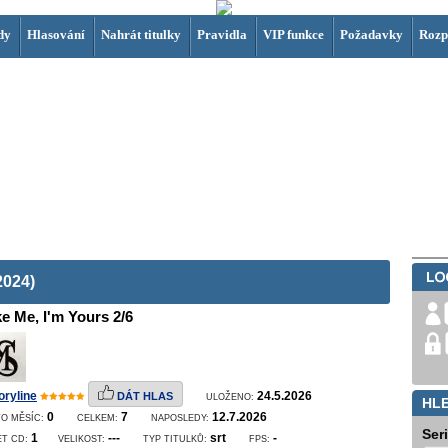
dy
Hlasování
Nahrát titulky
Pravidla
VIP funkce
Požadavky
Rozp
2024)
e Me, I'm Yours 2/6
oryline
24.5.2026
DÁT HLAS
ULOŽENO:
HL
0
7
12.7.2026
O MĚSÍC:
CELKEM:
NAPOSLEDY:
Ser
1
---
srt
-
ET CD:
VELIKOST:
TYP TITULKŮ:
FPS: