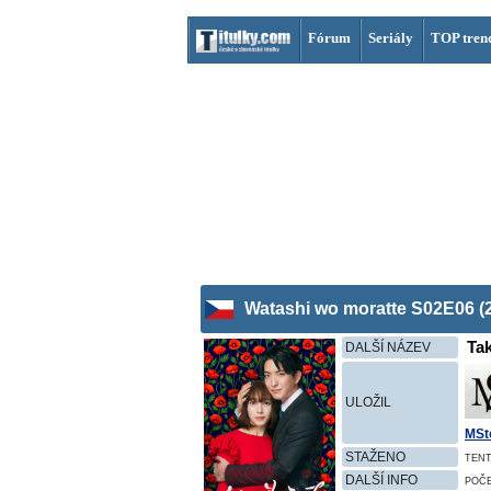
Fórum
Seriály
TOP tren
Watashi wo moratte S02E06 (
Tak
DALŠÍ NÁZEV
ULOŽIL
MSt
STAŽENO
TENT
DALŠÍ INFO
POČ