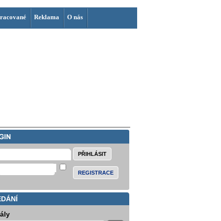
racované
Reklama
O nás
REGISTRACE
EDÁNÍ
iály