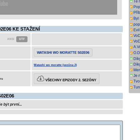
Tě 
titul
Popr
Pří
Mov
Byl
Děk
pop
2E06 KE STAŽENÍ
Evi
VoD
VoD
A.V
DL.
WATASHI WO MORATTE S02E06
O.D
ang
DL.
Dík
angl
Dík
Watashi wo moratte (sezóna 2)
Mer
Je 
eru
VŠECHNY EPIZODY 2. SEZÓNY
Tvor
k P
Tun
Zor
02E06
být první...