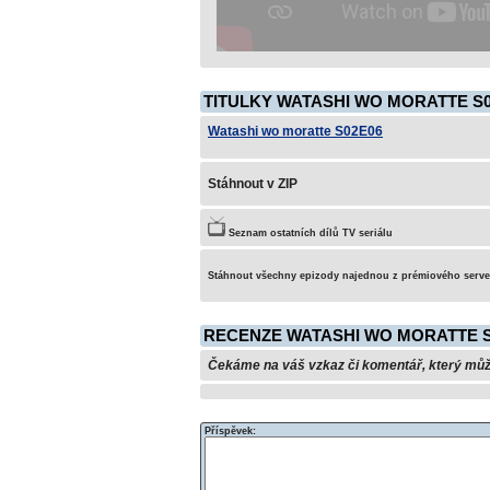
TITULKY WATASHI WO MORATTE S0
Watashi wo moratte S02E06
Stáhnout v ZIP
Seznam ostatních dílů TV seriálu
Stáhnout všechny epizody najednou z prémiového serv
RECENZE WATASHI WO MORATTE S
Čekáme na váš vzkaz či komentář, který může 
Příspěvek: