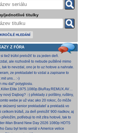
y/jednotlivé titulky
KROČILÉ HLEDÁNÍ
KAZY Z FÓRA
si tiež trúfol preložiť to za jeden deň.
zdal, ale rozhodně to nebude puštěné mimo
mium. Samozřejmě překladač.
, tak to nevzdal, ono je to uz hotove a nahrate.
eram, ze prekladatel to vzdal a zapisane to
titulkomat.
 mit uns... :-)
h mu dal" polyglosiu.
.Killer.Elite.1975.1080p.BluRay.REMUX.AVC.FLAC1.0-
MeSToR [21,73 GB] Dnes na WS.
y nový Dajbog? :-) překlady z polštiny, ruštiny,
štiny, francouzštiny, angličtiny (12-24 hod
tomto webe je už viac ako 20 rokoc, čo môže
načovať vyšší vek (pokojne aj nad 40, či 50).
je skúsený senior prekladateľ a prekladá vo
kom pre Netflix, HBO a iné, nemal by to byť
i celkom trúfaš, za deň preložiť 900 riadkov, aj
ký
 krátkych a nenáročných, plus úprava
o přeložím, potřebuji to mít zítra hotové, tak to
ovan
 rovnou hodim.
der-Man Brand New Day 2026 1080p HDTS
 0 H 264-LMNTRY
ho času byl tento seriál v Americe velice
ulární, no je docela škoda, že nemá české