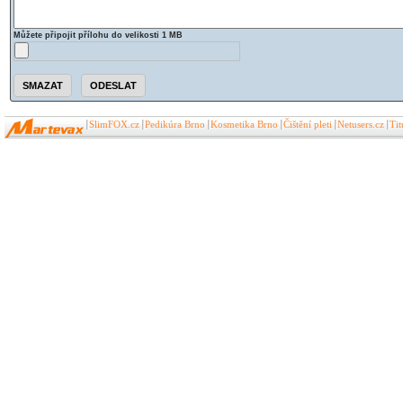
Můžete připojit přílohu do velikosti 1 MB
SlimFOX.cz
Pedikúra Brno
Kosmetika Brno
Čištění pleti
Netusers.cz
Ti