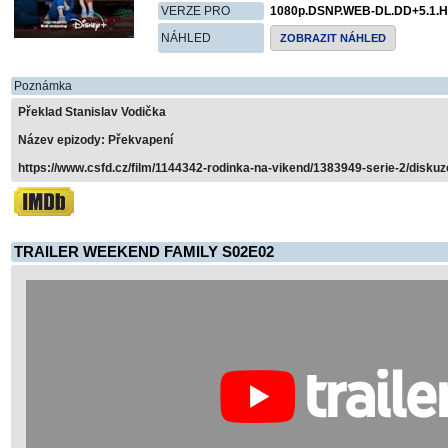
VERZE PRO
1080p.DSNP.WEB-DL.DD+5.1.H
NÁHLED
ZOBRAZIT NÁHLED
Poznámka
Překlad Stanislav Vodička
Název epizody: Překvapení
https://www.csfd.cz/film/1144342-rodinka-na-vikend/1383949-serie-2/diskuz
TRAILER WEEKEND FAMILY S02E02