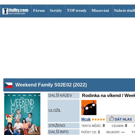
Fórum
Seriály
TOP trendy
Hlasování
Nahrát titul
Weekend Family S02E02 (2022)
Rodinka na víkend / Week
DALŠÍ NÁZEV
ULOŽIL
Mcuk
DÁT HLAS
STAŽENO
0
0
TENTO MĚSÍC:
CELKEM:
DALŠÍ INFO
1
---
POČET CD:
VELIKOST:
TY