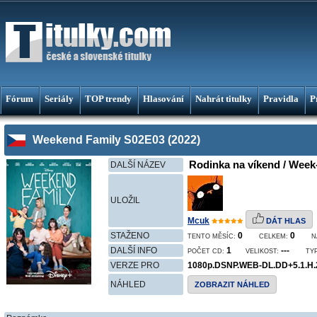
Fórum
Seriály
TOP trendy
Hlasování
Nahrát titulky
Pravidla
P
Weekend Family S02E03 (2022)
Rodinka na víkend / Week-
DALŠÍ NÁZEV
ULOŽIL
Mcuk
DÁT HLAS
STAŽENO
0
0
TENTO MĚSÍC:
CELKEM:
N
DALŠÍ INFO
1
---
POČET CD:
VELIKOST:
TYP
VERZE PRO
1080p.DSNP.WEB-DL.DD+5.1.H
NÁHLED
ZOBRAZIT NÁHLED