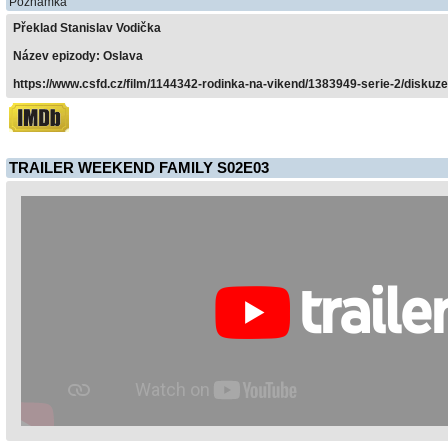
Poznámka
Překlad Stanislav Vodička
Název epizody: Oslava
https://www.csfd.cz/film/1144342-rodinka-na-vikend/1383949-serie-2/diskuze
TRAILER WEEKEND FAMILY S02E03