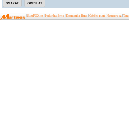
SlimFOX.cz
Pedikúra Brno
Kosmetika Brno
Čištění pleti
Netusers.cz
Tit