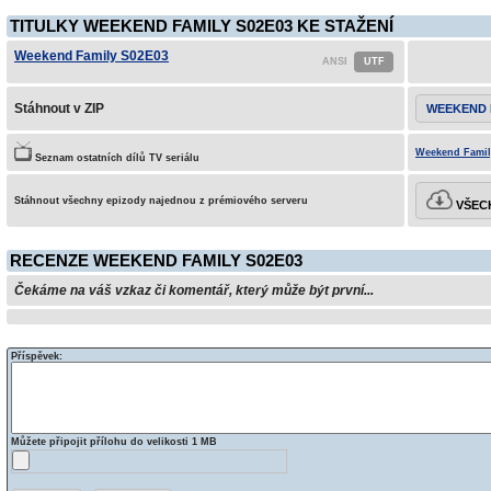
TITULKY WEEKEND FAMILY S02E03 KE STAŽENÍ
Weekend Family S02E03
Stáhnout v ZIP
WEEKEND 
Weekend Family
Seznam ostatních dílů TV seriálu
Stáhnout všechny epizody najednou z prémiového serveru
VŠECH
RECENZE WEEKEND FAMILY S02E03
Čekáme na váš vzkaz či komentář, který může být první...
Příspěvek:
Můžete připojit přílohu do velikosti 1 MB