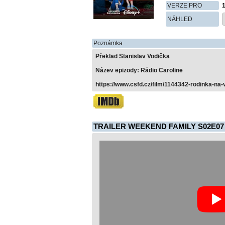
VERZE PRO
NÁHLED
Poznámka
Překlad Stanislav Vodička
Název epizody: Rádio Caroline
https://www.csfd.cz/film/1144342-rodinka-na-
TRAILER WEEKEND FAMILY S02E07