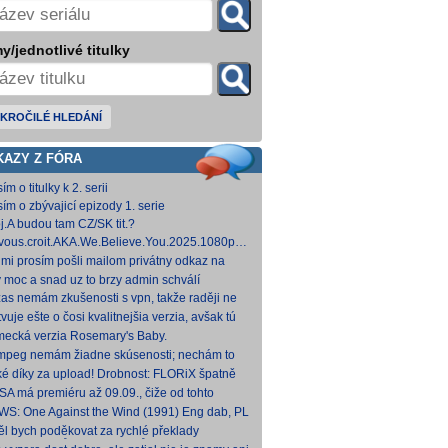
y/jednotlivé titulky
KROČILÉ HLEDÁNÍ
KAZY Z FÓRA
ím o titulky k 2. serii
sím o zbývajicí epizody 1. serie
j.A budou tam CZ/SK tit.?
vous.croit.AKA.We.Believe.You.2025.1080p.AMZN.WEB-
DDP5.1.H.264-Kitsune [5,24 GB]
 mi prosím pošli mailom privátny odkaz na
hovna.cz, kde to nahráš.
y moc a snad uz to brzy admin schválí
zas nemám zkušenosti s vpn, takže raději ne
 Každopádně v té verzi od FLORiX je slyšet FC-
vuje ešte o čosi kvalitnejšia verzia, avšak tú
p
mi nepodarilo zohnať.
ecká verzia Rosemary's Baby.
come.Home.Baby.2025.G
come.Home.Baby.2025.GERMAN.1080p.WEB.x265-
fmpeg nemám žiadne skúsenosti; nechám to
C [1,74 GB] V príloh
teba. Môžeš opraviť a nahodiť na WS, ak
ké díky za upload! Drobnost: FLORiX špatně
eš.
apoval audio kanály (nejspíš vzniklo
SA má premiéru až 09.09., čiže od tohto
vodem z DTS
umu bude VoD za taký mesiac, možno dva.
WS: One Against the Wind (1991) Eng dab, PL
díme...
mkv Polské titulky, ale kvalita obrazu je slabší.
ěl bych poděkovat za rychlé překlady
ímavých titulů, patří Vám můj dík. O to více mne