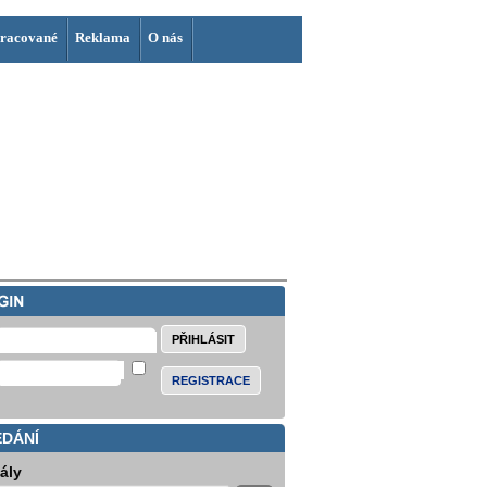
racované
Reklama
O nás
REGISTRACE
EDÁNÍ
iály