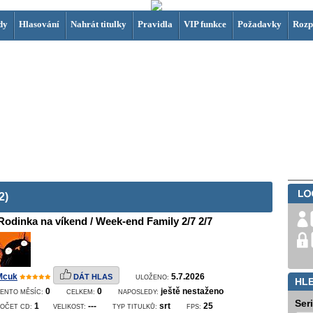
dy
Hlasování
Nahrát titulky
Pravidla
VIP funkce
Požadavky
Rozp
2)
Rodinka na víkend / Week-end Family 2/7 2/7
Mcuk
5.7.2026
DÁT HLAS
ULOŽENO:
HL
0
0
ještě nestaženo
ENTO MĚSÍC:
CELKEM:
NAPOSLEDY:
Ser
1
---
srt
25
POČET CD:
VELIKOST:
TYP TITULKŮ:
FPS: