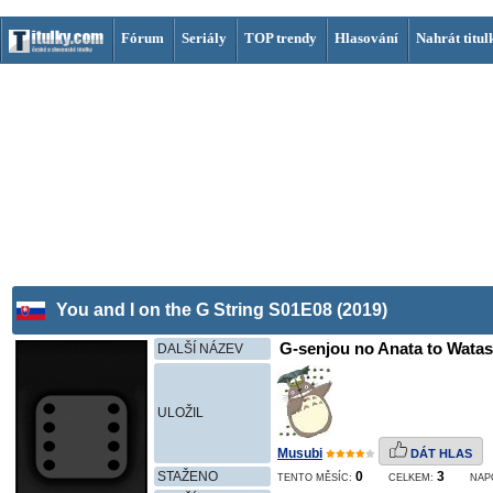
Fórum
Seriály
TOP trendy
Hlasování
Nahrát titul
You and I on the G String S01E08 (2019)
G-senjou no Anata to Watas
DALŠÍ NÁZEV
ULOŽIL
Musubi
DÁT HLAS
STAŽENO
0
3
TENTO MĚSÍC:
CELKEM:
NAP