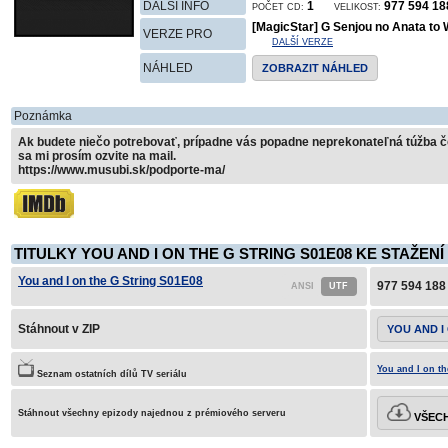
DALŠÍ INFO
1
977 594 1
POČET CD:
VELIKOST:
[MagicStar] G Senjou no Anata t
VERZE PRO
DALŠÍ VERZE
NÁHLED
ZOBRAZIT NÁHLED
Poznámka
Ak budete niečo potrebovať, prípadne vás popadne neprekonateľná túžba čok
sa mi prosím ozvite na mail.
https://www.musubi.sk/podporte-ma/
TITULKY YOU AND I ON THE G STRING S01E08 KE STAŽENÍ
You and I on the G String S01E08
977 594 188
Stáhnout v ZIP
YOU AND I
You and I on th
Seznam ostatních dílů TV seriálu
Stáhnout všechny epizody najednou z prémiového serveru
VŠECH