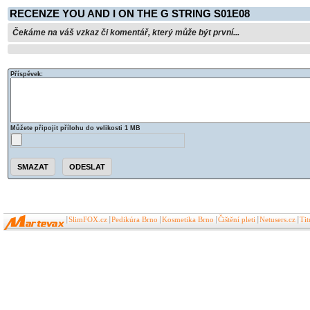
RECENZE YOU AND I ON THE G STRING S01E08
Čekáme na váš vzkaz či komentář, který může být první...
Příspěvek:
Můžete připojit přílohu do velikosti 1 MB
SlimFOX.cz
Pedikúra Brno
Kosmetika Brno
Čištění pleti
Netusers.cz
Ti