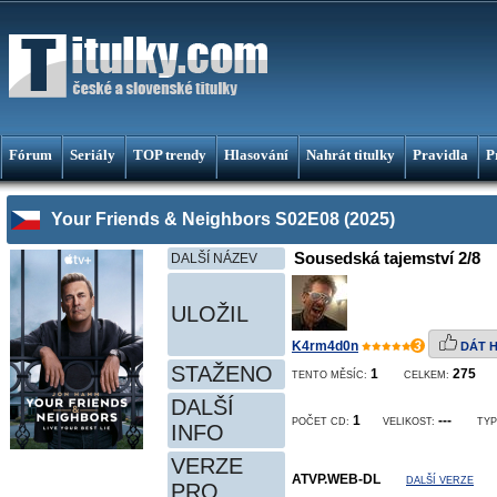
Fórum
Seriály
TOP trendy
Hlasování
Nahrát titulky
Pravidla
P
Your Friends & Neighbors S02E08 (2025)
Sousedská tajemství 2/8
DALŠÍ NÁZEV
ULOŽIL
K4rm4d0n
3
DÁT 
STAŽENO
1
275
TENTO MĚSÍC:
CELKEM:
DALŠÍ
1
---
POČET CD:
VELIKOST:
TYP
INFO
VERZE
ATVP.WEB-DL
DALŠÍ VERZE
PRO