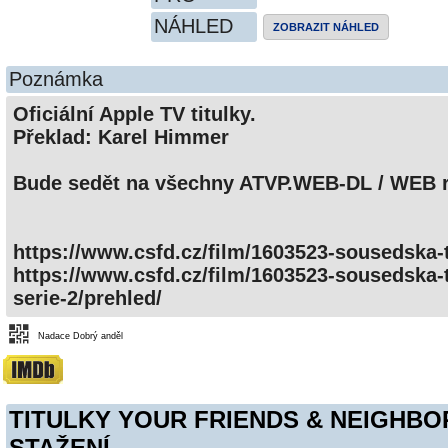
NÁHLED
ZOBRAZIT NÁHLED
Poznámka
Oficiální Apple TV titulky.
Překlad: Karel Himmer
Bude sedět na všechny ATVP.WEB-DL / WEB r
https://www.csfd.cz/film/1603523-sousedska-t
https://www.csfd.cz/film/1603523-sousedska-
serie-2/prehled/
Nadace Dobrý anděl
TITULKY YOUR FRIENDS & NEIGHBO
STAŽENÍ