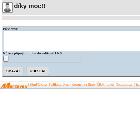
díky moc!!
Příspěvek:
Můžete připojit přílohu do velikosti 1 MB
SlimFOX.cz
Pedikúra Brno
Kosmetika Brno
Čištění pleti
Netusers.cz
Tit