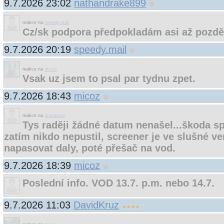
9.7.2026 23:02
nathandrake899
reakce na
speedy.mail
Cz/sk podpora předpokladám asi až pozděj
9.7.2026 20:19
speedy.mail
reakce na
micoz
Vsak uz jsem to psal par tydnu zpet.
9.7.2026 18:43
micoz
reakce na
4ceratops
Tys raději žádné datum nenašel...škoda sp
zatím nikdo nepustil, screener je ve slušné ver
napasovat daly, poté přešač na vod.
9.7.2026 18:39
micoz
Poslední info. VOD 13.7. p.m. nebo 14.7.
9.7.2026 11:03
DavidKruz