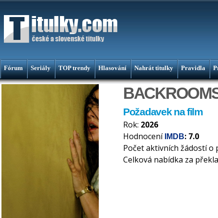
Fórum
Seriály
TOP trendy
Hlasování
Nahrát titulky
Pravidla
P
BACKROOM
Požadavek na film
Rok:
2026
Hodnocení
: 7.0
IMDB
Počet aktivních žádostí o 
Celková nabídka za překl