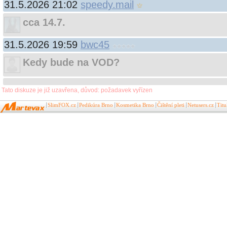
31.5.2026 21:02
speedy.mail
cca 14.7.
31.5.2026 19:59
bwc45
Kedy bude na VOD?
Tato diskuze je již uzavřena, důvod: požadavek vyřízen
SlimFOX.cz
Pedikúra Brno
Kosmetika Brno
Čištění pleti
Netusers.cz
Tit