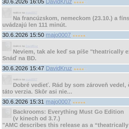
30.6.2026 16:05
DavidKruz
reakce na
majo0007
Na francúzskom, nemeckom (23.10.) a fíns
uvádzajú len 111 minút.
30.6.2026 15:50
majo0007
reakce na
DavidKruz
Neviem, tak ale keď sa píše "theatrically e
Snáď na BD.
30.6.2026 15:47
DavidKruz
reakce na
majo0007
Dobré vedieť. Rád by som zároveň vedel, či
táto verzia. Skôr asi nie...
30.6.2026 15:31
majo0007
Backrooms: Everything Must Go Edition
(v kinech od 3.7.)
"AMC describes this release as a “theatrically