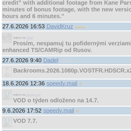
credit” with additional footage from Kane Par
minutes of bonus footage, with the new versio
hours and 6 minutes."
27.6.2026 16:53
DavidKruz
reakce na
Dadel
Prosím, nespamuj tu pofidernými verziami.
enhanced TS/CAMRip od Rusov.
27.6.2026 9:40
Dadel
Backrooms.2026.1080p.VOSTFR.HDSCR.x
18.6.2026 12:36
speedy.mail
reakce na
speedy.mail
VOD o týden odloženo na 14.7.
9.6.2026 17:52
speedy.mail
VOD 7.7.