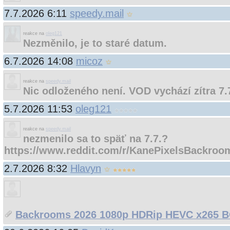
7.7.2026 6:11
speedy.mail
reakce na
oleg121
Nezměnilo, je to staré datum.
6.7.2026 14:08
micoz
reakce na
speedy.mail
Nic odloženého není. VOD vychází zítra 7.
5.7.2026 11:53
oleg121
reakce na
speedy.mail
nezmenilo sa to späť na 7.7.?
https://www.reddit.com/r/KanePixelsBackroo
2.7.2026 8:32
Hlavyn
Backrooms 2026 1080p HDRip HEVC x265 B