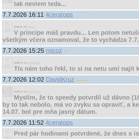
tak neviem teda...
7.7.2026 16:11
4ceratops
reakce na
micoz
V princípe máš pravdu... Len potom netuší
všetkým včera oznamoval, že to vychádza 7.7
7.7.2026 15:25
micoz
reakce na
4ceratops
Tís nám toho řekl, to si na netu umí najít k
7.7.2026 12:02
DavidKruz
reakce na
4ceratops
Myslím, že to speedy potvrdil už dávno (1
by to tak nebolo, má vo zvyku sa opraviť, a ke
14.07. bol pre mňa jasný dátum.
7.7.2026 11:52
4ceratops
Pred pár hodinami potvrdené, že dnes s i