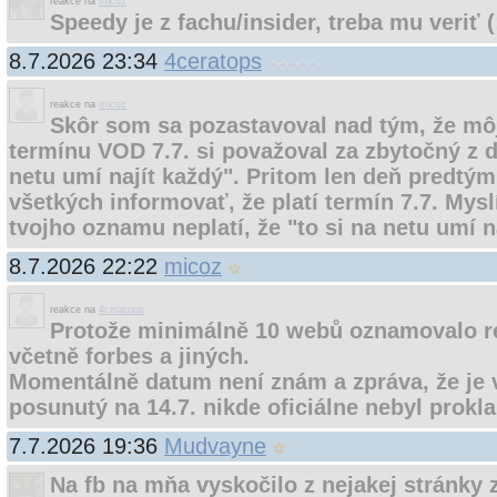
reakce na
micoz
Speedy je z fachu/insider, treba mu veriť (
8.7.2026 23:34
4ceratops
reakce na
micoz
Skôr som sa pozastavoval nad tým, že mô
termínu VOD 7.7. si považoval za zbytočný z d
netu umí najít každý". Pritom len deň predtý
všetkých informovať, že platí termín 7.7. Mysl
tvojho oznamu neplatí, že "to si na netu umí 
8.7.2026 22:22
micoz
reakce na
4ceratops
Protože minimálně 10 webů oznamovalo re
včetně forbes a jiných.
Momentálně datum není znám a zpráva, že je 
posunutý na 14.7. nikde oficiálne nebyl prok
7.7.2026 19:36
Mudvayne
Na fb na mňa vyskočilo z nejakej stránky 