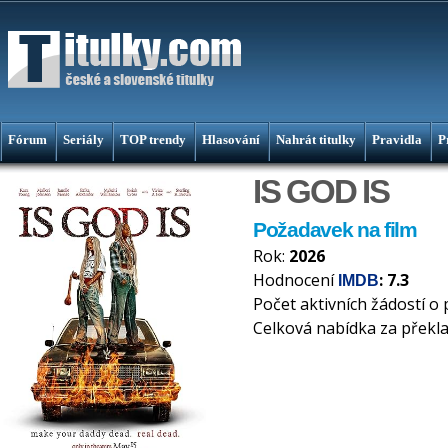
Fórum
Seriály
TOP trendy
Hlasování
Nahrát titulky
Pravidla
P
IS GOD IS
Požadavek na film
Rok:
2026
Hodnocení
: 7.3
IMDB
Počet aktivních žádostí o 
Celková nabídka za překl