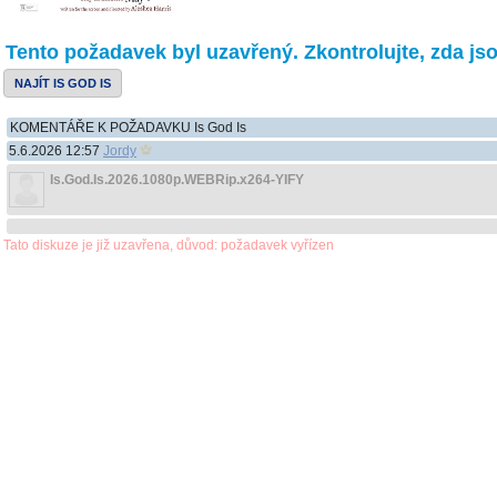
Tento požadavek byl uzavřený. Zkontrolujte, zda jso
NAJÍT IS GOD IS
KOMENTÁŘE K POŽADAVKU Is God Is
5.6.2026 12:57
Jordy
Is.God.Is.2026.1080p.WEBRip.x264-YIFY
Tato diskuze je již uzavřena, důvod: požadavek vyřízen