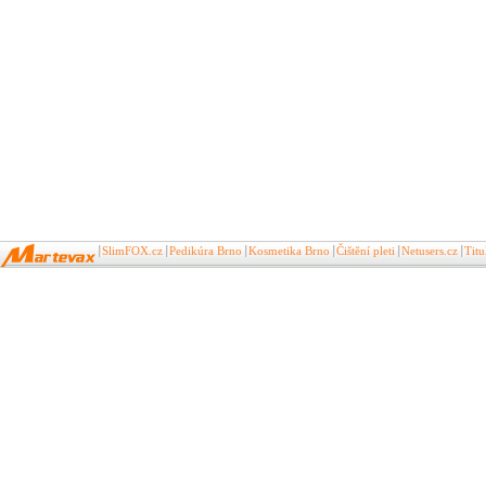
SlimFOX.cz
Pedikúra Brno
Kosmetika Brno
Čištění pleti
Netusers.cz
Tit