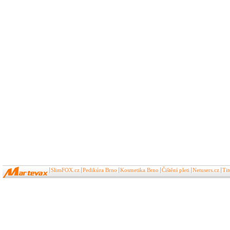
SlimFOX.cz
Pedikúra Brno
Kosmetika Brno
Čištění pleti
Netusers.cz
Ti