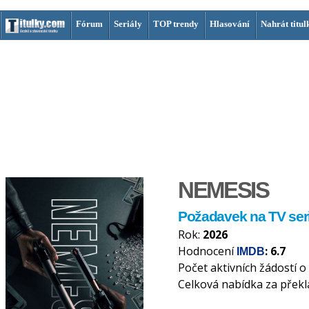
Fórum
Seriály
TOP trendy
Hlasování
Nahrát titul
NEMESIS
Požadavek na TV seri
Rok:
2026
Hodnocení
: 6.7
IMDB
Počet aktivních žádostí o
Celková nabídka za překl