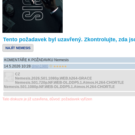
Tento požadavek byl uzavřený. Zkontrolujte, zda jso
NAJÍT NEMESIS
KOMENTÁŘE K POŽADAVKU Nemesis
14.5.2026 10:28
dmin1980
CZ
Nemesis.2026.S01.1080p.WEB.h264-GRACE
Nemesis.S01.720p.NF.WEB-DL.DDP5.1.Atmos.H.264-CHORTLE
Nemesis.S01.1080p.NF.WEB-DL.DDP5.1.Atmos.H.264-CHORTLE
Tato diskuze je již uzavřena, důvod: požadavek vyřízen