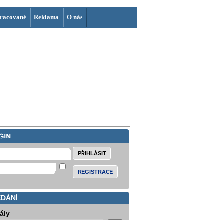
racované
Reklama
O nás
REGISTRACE
EDÁNÍ
iály