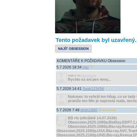
Tento požadavek byl uzavřený. Z
NAJÍT OBSESSION
KOMENTÁŘE K POŽADAVKU Obsession
5.7.2026 18:34
mtu
reakce na
hitmanecek
Rychlo sa ani pes nevy...
5.7.2026 14:41
Svab123456
Nakonec to vyhrál ten hňup, co se tady 
protože ten film je naprostá nuda, nechci 
5.7.2026 7:48
dmin1980
BD rls (oficíálně 14.07.2026)
Obsession.2025.1080p.BluRay.DDP7.1.
Obsession.2025.1080p.Blu-ray.Remux
Obsession.2025.1080p.USA.Blu-ray.AVC.Tru
Obsession.2025.2160p.UHD.Blu-ray.Remux.