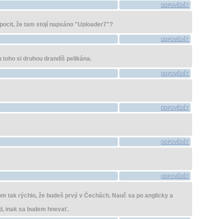
ODPOVĚDĚT
pocit, že tam stojí napsáno "Uploader7"?
ODPOVĚDĚT
u toho si druhou drandíš pelikána.
ODPOVĚDĚT
ODPOVĚDĚT
ODPOVĚDĚT
ODPOVĚDĚT
mom tak rýchlo, že budeš prvý v Čechách. Nauč sa po anglicky a
d, inak sa budem hnevať.