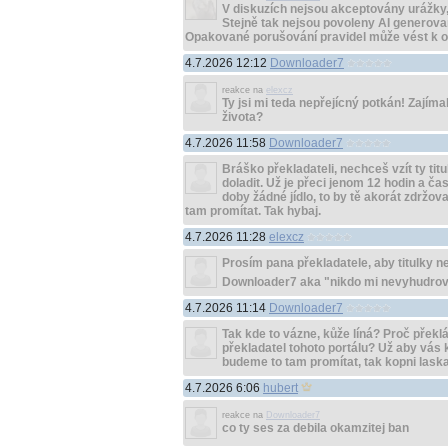
V diskuzích nejsou akceptovány urážky, 
Stejně tak nejsou povoleny AI generované
Opakované porušování pravidel může vést k o
4.7.2026 12:12
Downloader7
reakce na
elexcz
Ty jsi mi teda nepřejícný potkán! Zajím
života?
4.7.2026 11:58
Downloader7
Bráško překladateli, nechceš vzít ty tit
doladit. Už je přeci jenom 12 hodin a č
doby žádné jídlo, to by tě akorát zdržova
tam promítat. Tak hybaj.
4.7.2026 11:28
elexcz
Prosím pana překladatele, aby titulky n
Downloader7 aka "nikdo mi nevyhudroval
4.7.2026 11:14
Downloader7
Tak kde to vázne, kůže líná? Proč překl
překladatel tohoto portálu? Už aby vás 
budeme to tam promítat, tak kopni laskav
4.7.2026 6:06
hubert
reakce na
Downloader7
co ty ses za debila okamzitej ban