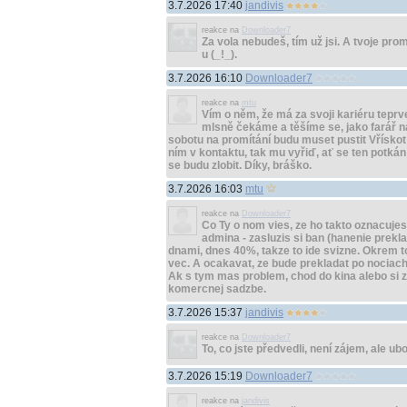
3.7.2026 17:40
jandivis
reakce na
Downloader7
Za vola nebudeš, tím už jsi. A tvoje pro
u (_!_).
3.7.2026 16:10
Downloader7
reakce na
mtu
Vím o něm, že má za svoji kariéru teprve
mlsně čekáme a těšíme se, jako farář na 
sobotu na promítání budu muset pustit Vřískot 6
ním v kontaktu, tak mu vyřiď, ať se ten potkán 
se budu zlobit. Díky, bráško.
3.7.2026 16:03
mtu
reakce na
Downloader7
Co Ty o nom vies, ze ho takto oznacujes
admina - zasluzis si ban (hanenie prekla
dnami, dnes 40%, takze to ide svizne. Okrem toh
vec. A ocakavat, ze bude prekladat po nociach
Ak s tym mas problem, chod do kina alebo si za
komercnej sadzbe.
3.7.2026 15:37
jandivis
reakce na
Downloader7
To, co jste předvedli, není zájem, ale ub
3.7.2026 15:19
Downloader7
reakce na
jandivis