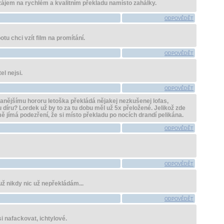
 zájem na rychlém a kvalitním překladu namísto zahálky.
ODPOVĚDĚT
otu chci vzít film na promítání.
ODPOVĚDĚT
el nejsi.
ODPOVĚDĚT
vanějšímu hororu letoška překládá nějakej nezkušenej lofas,
u díru? Lordek už by to za tu dobu měl už 5x přeložené. Jelikož zde
ě jímá podezření, že si místo překladu po nocích drandí pelikána.
ODPOVĚDĚT
ODPOVĚDĚT
 už nikdy nic už nepřekládám...
ODPOVĚDĚT
i nafackovat, ichtylové.