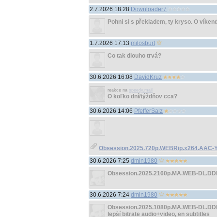
2.7.2026 18:28
Downloader7
Pohni si s překladem, ty kryso. O víkend
1.7.2026 17:13
milosburt
Co tak dlouho trvá?
30.6.2026 16:08
DavidKruz
reakce na
speedy.mail
O koľko dní/týždňov cca?
30.6.2026 14:06
PfefferSalz
Obsession.2025.720p.WEBRip.x264.AAC-Y
30.6.2026 7:25
dmin1980
Obsession.2025.2160p.MA.WEB-DL.DD
30.6.2026 7:24
dmin1980
Obsession.2025.1080p.MA.WEB-DL.DD
lepší bitrate audio+video, en subtitles