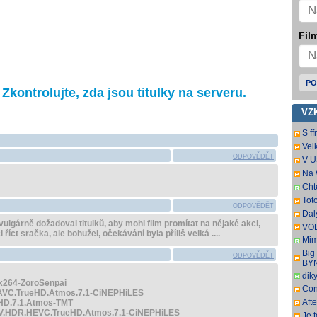
Film
PO
kontrolujte, zda jsou titulky na serveru.
VZ
S f
na 
Vel
chc
nam
ODPOVĚDĚT
V U
pře
dát
Na 
Uvi
tit.
Cht
zaj
Tot
mrzí
ODPOVĚDĚT
dat
Dal
vulgárně dožadoval titulků, aby mohl film promítat na nějaké akci,
oce
VOD
říct sračka, ale bohužel, očekávání byla příliš velká ....
titu
Mim
r. 2
Big
ODPOVĚDĚT
pře
BY
dik
x264-ZoroSenpai
Con
.AVC.TrueHD.Atmos.7.1-CiNEPHiLES
SbR
Aft
eHD.7.1.Atmos-TMT
SbR
DV.HDR.HEVC.TrueHD.Atmos.7.1-CiNEPHiLES
Je 