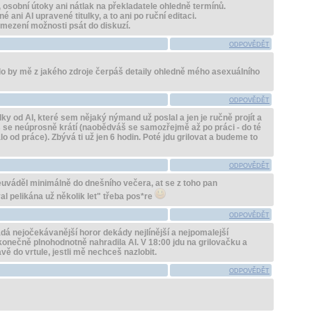
osobní útoky ani nátlak na překladatele ohledně termínů.
 ani AI upravené titulky, a to ani po ruční editaci.
mezení možnosti psát do diskuzí.
ODPOVĚDĚT
alo by mě z jakého zdroje čerpáš detaily ohledně mého asexuálního
ODPOVĚDĚT
ulky od AI, které sem nějaký nýmand už poslal a jen je ručně projít a
as se neúprosně krátí (naobědváš se samozřejmě až po práci - do té
lo od práce). Zbývá ti už jen 6 hodin. Poté jdu grilovat a budeme to
ODPOVĚDĚT
euváděl minimálně do dnešního večera, at se z toho pan
 pelikána už několik let" třeba pos*re
ODPOVĚDĚT
ádá nejočekávanější horor dekády nejlínější a nejpomalejší
konečně plnohodnotně nahradila AI. V 18:00 jdu na grilovačku a
ě do vrtule, jestli mě nechceš nazlobit.
ODPOVĚDĚT