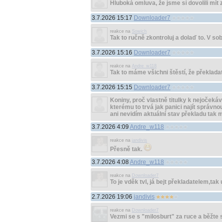
Hluboká omluva, že jsme si dovolili mít
3.7.2026 15:17
Downloader7
reakce na
Sowich
Tak to ručně zkontroluj a dolaď to. V sob
3.7.2026 15:16
Downloader7
reakce na
Andre_w118
Tak to máme všichni štěstí, že překladat
3.7.2026 15:15
Downloader7
Koniny, proč vlastně titulky k nejočeká
kterému to trvá jak panici najít správno
ani nevidím aktuální stav překladu tak m
3.7.2026 4:09
Andre_w118
reakce na
jandivis
Přesně tak.
3.7.2026 4:08
Andre_w118
reakce na
Downloader7
To je vděk tvl, já bejt překladatelem,tak
2.7.2026 19:06
jandivis
reakce na
Downloader7
Vezmi se s "milosburt" za ruce a běžte s