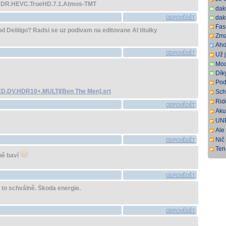
.HDR.HEVC.TrueHD.7.1.Atmos-TMT
dak
dak
ODPOVĚDĚT
Fas.
 Deiiiigo? Radsi se uz podivam na editovane AI titulky
Zma
Aho
som
ODPOVĚDĚT
Už j
som
Moc
Dík
Pod
ovš
D.DV.HDR10+.MULTi[Ben The Men].srt
Sch
kní
DL.
Rid
ODPOVĚDĚT
har
SbR
Aku
pre
UNR
sus
full
Ale 
a p
Nič
ODPOVĚDĚT
Ten 
eně baví
ODPOVĚDĚT
 to schválně. Škoda energie.
ODPOVĚDĚT