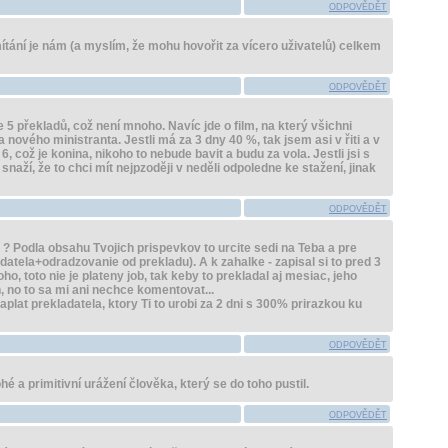
ODPOVĚDĚT
mítání je nám (a myslím, že mohu hovořit za vícero uživatelů) celkem
ODPOVĚDĚT
 5 překladů, což není mnoho. Navíc jde o film, na který všichni
nového ministranta. Jestli má za 3 dny 40 %, tak jsem asi v řiti a v
, což je konina, nikoho to nebude bavit a budu za vola. Jestli jsi s
snaží, že to chci mít nejpzoději v neděli odpoledne ke stažení, jinak
ODPOVĚDĚT
 ? Podla obsahu Tvojich prispevkov to urcite sedi na Teba a pre
datela+odradzovanie od prekladu). A k zahalke - zapisal si to pred 3
o, toto nie je plateny job, tak keby to prekladal aj mesiac, jeho
, no to sa mi ani nechce komentovat...
plat prekladatela, ktory Ti to urobi za 2 dni s 300% prirazkou ku
ODPOVĚDĚT
ohé a primitivní urážení člověka, který se do toho pustil.
ODPOVĚDĚT