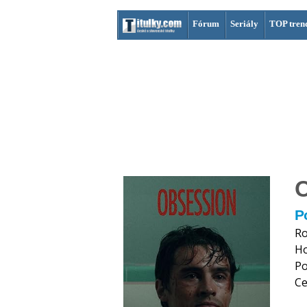
Fórum
Seriály
TOP tren
P
Ro
H
Po
Ce