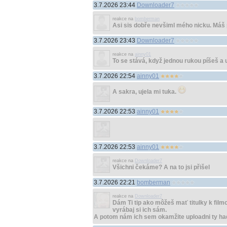
3.7.2026 23:44
Downloader7
reakce na
bomberman
Asi sis dobře nevšiml mého nicku. Máš 
3.7.2026 23:43
Downloader7
reakce na
ainny01
To se stává, když jednou rukou píšeš a 
3.7.2026 22:54
ainny01
A sakra, ujela mi tuka.
3.7.2026 22:53
ainny01
3.7.2026 22:53
ainny01
reakce na
Downloader7
Všichni čekáme? A na to jsi přišel
3.7.2026 22:21
bomberman
reakce na
Downloader7
Dám Ti tip ako môžeš mať titulky k fil
vyrábaj si ich sám.
A potom nám ich sem okamžite uploadni ty ha