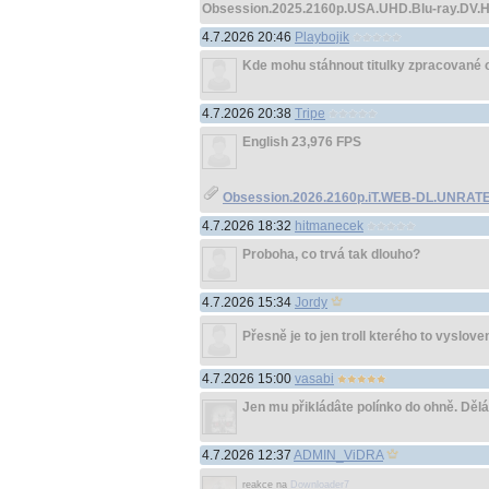
Obsession.2025.2160p.USA.UHD.Blu-ray.DV
4.7.2026 20:46
Playbojik
Kde mohu stáhnout titulky zpracované od
4.7.2026 20:38
Tripe
English 23,976 FPS
Obsession.2026.2160p.iT.WEB-DL.UNRATE
4.7.2026 18:32
hitmanecek
Proboha, co trvá tak dlouho?
4.7.2026 15:34
Jordy
Přesně je to jen troll kterého to vyslov
4.7.2026 15:00
vasabi
Jen mu přikládâte polínko do ohně. Dělá
4.7.2026 12:37
ADMIN_ViDRA
reakce na
Downloader7