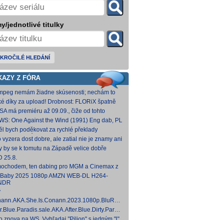
y/jednotlivé titulky
KROČILÉ HLEDÁNÍ
KAZY Z FÓRA
fmpeg nemám žiadne skúsenosti; nechám to
teba. Môžeš opraviť a nahodiť na WS, ak
ké díky za upload! Drobnost: FLORiX špatně
eš.
apoval audio kanály (nejspíš vzniklo
SA má premiéru až 09.09., čiže od tohto
vodem z DTS
umu bude VoD za taký mesiac, možno dva.
WS: One Against the Wind (1991) Eng dab, PL
díme...
mkv Polské titulky, ale kvalita obrazu je slabší.
ěl bych poděkovat za rychlé překlady
ímavých titulů, patří Vám můj dík. O to více mne
o vyzera dost dobre, ale zatial nie je znamy ani
 ,že
um vydania na VOD.
y by se k tomutu na Západě velice dobře
něnému televiznímu snímku dohledat nějaké
 25.8.
lky?
ochodem, ten dabing pro MGM a Cinemax z
007 je fakt bizarní. Zdá se, že když si
 Baby 2025 1080p AMZN WEB-DL H264-
kladatel P
NDR
y
ann.AKA.She.Is.Conann.2023.1080p.BluRay.DDP5.1.x264-
 [14,53 GB]
er.Blue.Paradis.sale.AKA.After.Blue.Dirty.Paradise.2021.1080p.BluRay.DDP5.1.x26
 [15,19 GB]
to znova na WS. Vyhľadaj "Pilion" s jedným "l".