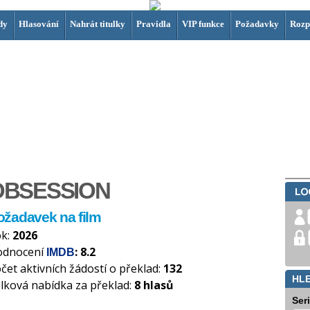
dy
Hlasování
Nahrát titulky
Pravidla
VIP funkce
Požadavky
Rozp
OBSESSION
ožadavek na film
k:
2026
odnocení
: 8.2
IMDB
čet aktivních žádostí o překlad:
132
HL
lková nabídka za překlad:
8 hlasů
Ser