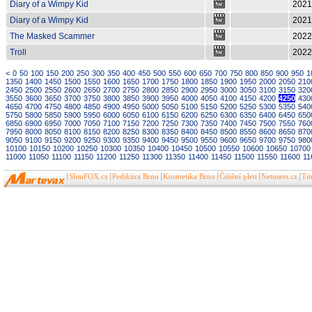
Diary of a Wimpy Kid
2021
Diary of a Wimpy Kid
2021
The Masked Scammer
2022
Troll
2022
<
0
50
100
150
200
250
300
350
400
450
500
550
600
650
700
750
800
850
900
950
1
1350
1400
1450
1500
1550
1600
1650
1700
1750
1800
1850
1900
1950
2000
2050
210
2450
2500
2550
2600
2650
2700
2750
2800
2850
2900
2950
3000
3050
3100
3150
320
3550
3600
3650
3700
3750
3800
3850
3900
3950
4000
4050
4100
4150
4200
4250
430
4650
4700
4750
4800
4850
4900
4950
5000
5050
5100
5150
5200
5250
5300
5350
540
5750
5800
5850
5900
5950
6000
6050
6100
6150
6200
6250
6300
6350
6400
6450
650
6850
6900
6950
7000
7050
7100
7150
7200
7250
7300
7350
7400
7450
7500
7550
760
7950
8000
8050
8100
8150
8200
8250
8300
8350
8400
8450
8500
8550
8600
8650
870
9050
9100
9150
9200
9250
9300
9350
9400
9450
9500
9550
9600
9650
9700
9750
980
10100
10150
10200
10250
10300
10350
10400
10450
10500
10550
10600
10650
10700
11000
11050
11100
11150
11200
11250
11300
11350
11400
11450
11500
11550
11600
11
SlimFOX.cz
Pedikúra Brno
Kosmetika Brno
Čištění pleti
Netusers.cz
Ti