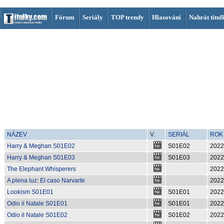
Fórum
Seriály
TOP trendy
Hlasování
Nahrát titul
NÁZEV
V.
SERIÁL
ROK
Harry & Meghan S01E02
S01E02
2022
Harry & Meghan S01E03
S01E03
2022
The Elephant Whisperers
2022
A plena luz: El caso Narvarte
2022
Lookism S01E01
S01E01
2022
Odio il Natale S01E01
S01E01
2022
Odio il Natale S01E02
S01E02
2022