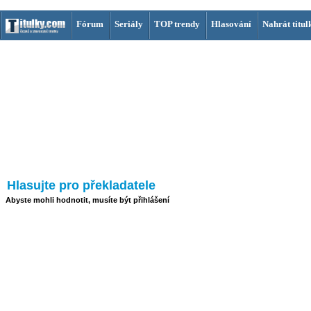
Fórum
Seriály
TOP trendy
Hlasování
Nahrát titul
Hlasujte pro překladatele
Abyste mohli hodnotit, musíte být přihlášení