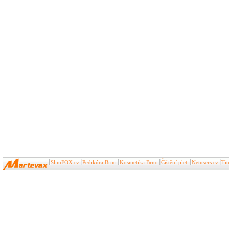
SlimFOX.cz
Pedikúra Brno
Kosmetika Brno
Čištění pleti
Netusers.cz
Ti