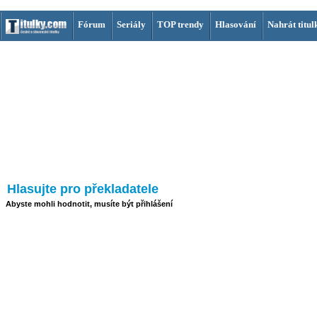
Fórum
Seriály
TOP trendy
Hlasování
Nahrát titul
Hlasujte pro překladatele
Abyste mohli hodnotit, musíte být přihlášení