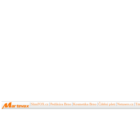
SlimFOX.cz
Pedikúra Brno
Kosmetika Brno
Čištění pleti
Netusers.cz
Ti