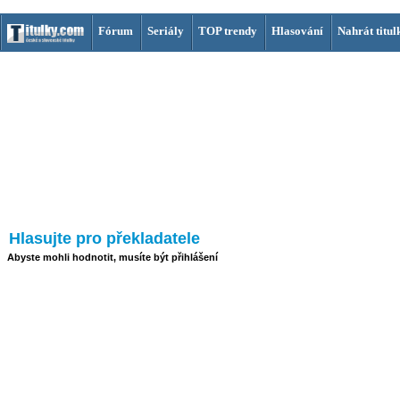
Fórum
Seriály
TOP trendy
Hlasování
Nahrát titul
Hlasujte pro překladatele
Abyste mohli hodnotit, musíte být přihlášení