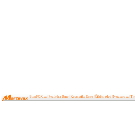
SlimFOX.cz
Pedikúra Brno
Kosmetika Brno
Čištění pleti
Netusers.cz
Ti