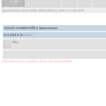
Speed.Demon.2026.1080p.AMZN.WEB-DL.DDP5.1.H.264-KHN
VZKAZY A KOMENTÁŘE K Speed Demon
10.6.2026 8:10
Daiker
Díky
Tato diskuze je již uzavřena, důvod: ukončený překlad