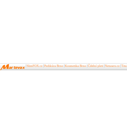
SlimFOX.cz
Pedikúra Brno
Kosmetika Brno
Čištění pleti
Netusers.cz
Tit