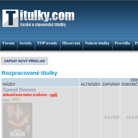
Fórum
Seriály
TOP trendy
Hlasování
Nahrát titulky
Pravidla
P
ZAPSAT NOVÝ PŘEKLAD
Rozpracované titulky
OD
NÁZEV
ALT.NÁZEV
ZAPSÁNO
DOKONČ
Speed Demon
dokončeno nebo zrušeno -
najít
Film
9.6.2026
16.6.2