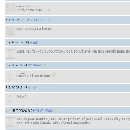
reakce na
Mudvayne
Sedí jen na 1:48:53h
5.7.2026 11:12
Mudvayne
čau nesedia na byndr
5.7.2026 10:29
verilka
Ahoj, nevíte, kdy budou titulky cca schválené. Na film nespěchám, je
5.7.2026 9:14
worhees
díííííííky a hlas je tam
5.7.2026 8:15
stancus
Díky¨)
5.7.2026 8:04
PfefferSalz
Titulky jsou nahrány, teď už jen počkat, až je schválí. Všem díky za tr
spousta z vás čekala. Přeju hezké sledování!