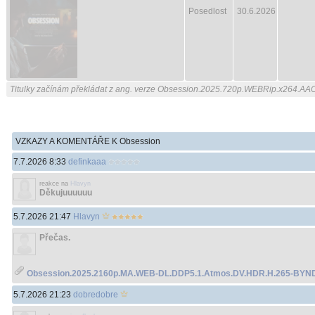
Posedlost
30.6.2026
Titulky začínám překládat z ang. verze Obsession.2025.720p.WEBRip.x264.A
VZKAZY A KOMENTÁŘE K Obsession
7.7.2026 8:33
definkaaa
reakce na
Hlavyn
Děkujuuuuuu
5.7.2026 21:47
Hlavyn
Přečas.
Obsession.2025.2160p.MA.WEB-DL.DDP5.1.Atmos.DV.HDR.H.265-BYND
5.7.2026 21:23
dobredobre