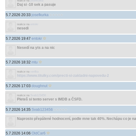
reakce na
josefkurka
Daj si -10 sek a pasuje
5.7.2026 20:33
josefkurka
reakce na
entokr
nesedi
5.7.2026 19:47
entokr
Nesedí na yts a na nic
5.7.2026 18:32
mtu
reakce na
verilka
https://www.titulky.com/precti-si-zakladni-napovedu-2
5.7.2026 17:03
doughnut
reakce na
Svab123456
Pleteš si tento server s IMDB a ČSFD.
5.7.2026 14:35
Svab123456
Naprosto přepálené hodnocení, podle mne tak 40%. Nechápu co je na
5.7.2026 14:06
OldCar6