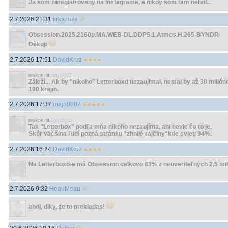
Ja som zaregistrovaný na Instagrame, a nikdy som tam nebol...
2.7.2026 21:31
jirkazuza
Obsession.2025.2160p.MA.WEB-DL.DDP5.1.Atmos.H.265-BYNDR
Děkuji
2.7.2026 17:51
DavidKruz
reakce na
majo0007
Záleží... Ak by "nikoho" Letterboxd nezaujímal, nemal by až 30 milió
190 krajín.
2.7.2026 17:37
majo0007
reakce na
DavidKruz
Tak "Letterbox" podľa mňa nikoho nezaujíma, ani nevie čo to je.
Skôr väčšina ľudí pozná stránku "zhnilé rajčiny"kde svieti 94%.
2.7.2026 16:24
DavidKruz
Na Letterboxd-e má Obsession celkovo 83% z neuveriteľných 2,5 mili
2.7.2026 9:32
HeauMeau
ahoj, diky, ze to prekladas!