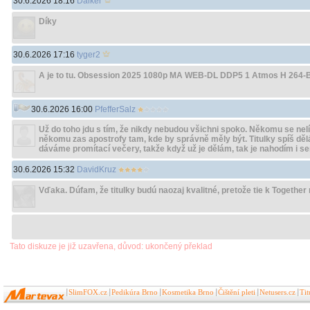
30.6.2026 18:16
Daiker
Díky
30.6.2026 17:16
tyger2
A je to tu. Obsession 2025 1080p MA WEB-DL DDP5 1 Atmos H 264-B
30.6.2026 16:00
PfefferSalz
Už do toho jdu s tím, že nikdy nebudou všichni spoko. Někomu se nel
někomu zas apostrofy tam, kde by správně měly být. Titulky spíš dě
dáváme promítací večery, takže když už je dělám, tak je nahodím i se
30.6.2026 15:32
DavidKruz
Vďaka. Dúfam, že titulky budú naozaj kvalitné, pretože tie k Togethe
Tato diskuze je již uzavřena, důvod: ukončený překlad
SlimFOX.cz
Pedikúra Brno
Kosmetika Brno
Čištění pleti
Netusers.cz
Ti