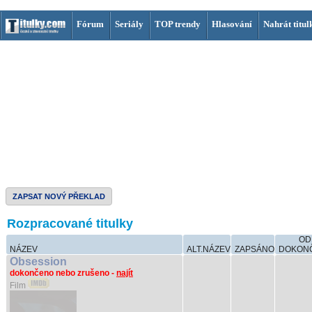
Fórum
Seriály
TOP trendy
Hlasování
Nahrát titul
ZAPSAT NOVÝ PŘEKLAD
Rozpracované titulky
OD
NÁZEV
ALT.NÁZEV
ZAPSÁNO
DOKON
Obsession
dokončeno nebo zrušeno -
najít
Film