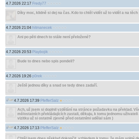
4.7.2026 22:17
Fredy77
Díky moc, klidně si dej na čas. Kdo to chtěl vidět už to viděl a na těch
4.7.2026 21:04
hitmanecek
Ani po pěti dnech to stále není přeložené?
4.7.2026 20:53
Playbojik
Bude to dnes nebo spis pondeli?
4.7.2026 19:26
p0rek
Ještě jednou díky a snad se tedy dnes zadaří.
4.7.2026 17:39
PfefferSalz
Ach, už jsem si doplnil vzdělání na stránce požadavku na překlad. Vš
mě/ostatních překládajících zastali, děkuju, k tomu jednomu uživatel
vizitku už si ostatně zjevně před ostatními udělal sám )
4.7.2026 17:13
PfefferSalz
Chtěl jsem dnes překlad dokončit, vzhledem k tomu, že mám volný d