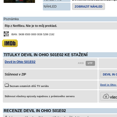
NÁHLED
ZOBRAZIT NÁHLED
Poznámka
Rip z Netflixu. Nie je to môj preklad.
IBAN: SK88 6500 0000 0036 5299 2192
TITULKY DEVIL IN OHIO S01E02 KE STAŽENÍ
Devil in Ohio S01E02
Stáhnout v ZIP
DEVIL IN 
Devil in Ohio 
Seznam ostatních dílů TV seriálu
Stáhnout všechny epizody najednou z prémiového serveru
VŠEC
RECENZE DEVIL IN OHIO S01E02