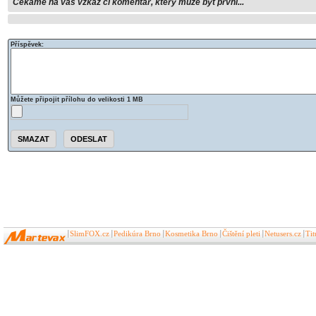
Čekáme na váš vzkaz či komentář, který může být první...
Příspěvek:
Můžete připojit přílohu do velikosti 1 MB
SlimFOX.cz
Pedikúra Brno
Kosmetika Brno
Čištění pleti
Netusers.cz
Ti