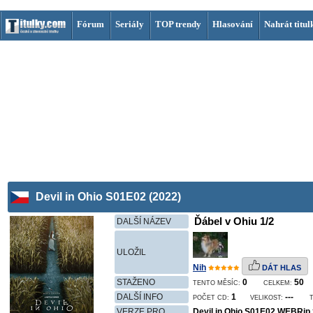
Fórum
Seriály
TOP trendy
Hlasování
Nahrát titul
Devil in Ohio S01E02 (2022)
Ďábel v Ohiu 1/2
DALŠÍ NÁZEV
ULOŽIL
Nih
DÁT HLAS
STAŽENO
0
50
TENTO MĚSÍC:
CELKEM:
DALŠÍ INFO
1
---
POČET CD:
VELIKOST:
VERZE PRO
Devil.in.Ohio.S01E02.WEBRip