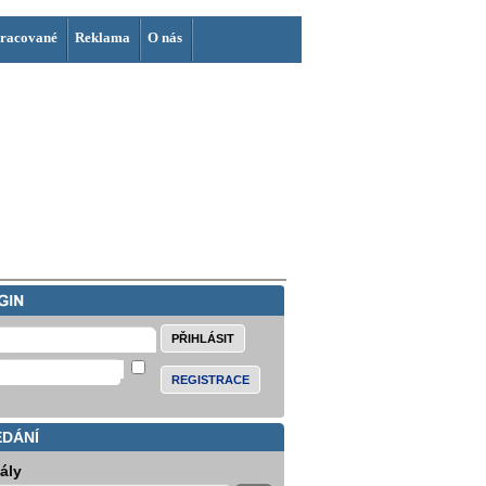
racované
Reklama
O nás
REGISTRACE
EDÁNÍ
iály