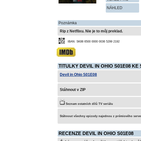
NÁHLED
Poznámka
Rip z Netflixu. Nie je to môj preklad.
IBAN: SK88 6500 0000 0036 5299 2192
TITULKY DEVIL IN OHIO S01E08 KE
Devil in Ohio S01E08
Stáhnout v ZIP
Seznam ostatních dílů TV seriálu
Stáhnout všechny epizody najednou z prémiového serv
RECENZE DEVIL IN OHIO S01E08