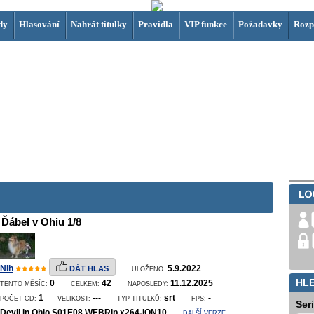
dy
Hlasování
Nahrát titulky
Pravidla
VIP funkce
Požadavky
Rozp
Ďábel v Ohiu 1/8
Nih
5.9.2022
DÁT HLAS
ULOŽENO:
HL
0
42
11.12.2025
TENTO MĚSÍC:
CELKEM:
NAPOSLEDY:
1
---
srt
-
POČET CD:
VELIKOST:
TYP TITULKŮ:
FPS:
Ser
Devil.in.Ohio.S01E08.WEBRip.x264-ION10
DALŠÍ VERZE