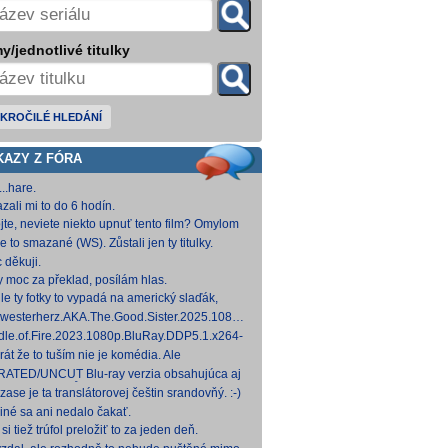
y/jednotlivé titulky
KROČILÉ HLEDÁNÍ
KAZY Z FÓRA
..hare.
zali mi to do 6 hodín.
jte, neviete niekto upnuť tento film? Omylom
 ho vymazal a neviem ho nikde nájsť. Robil
e to smazané (WS). Zůstali jen ty titulky.
 na
 děkuji.
y moc za překlad, posílám hlas.
le ty fotky to vypadá na americký slaďák,
em opak je pravdou..... Kdysi jsem četl i
westerherz.AKA.The.Good.Sister.2025.1080p.AMZN.WEB-
žku, da
DDP5.1.H.264-cinepth [5,88 GB] Nemecké
dle.of.Fire.2023.1080p.BluRay.DDP5.1.x264-
d
 [18,74 GB]
rát že to tuším nie je komédia. Ale
mietačka sa môže konať. Možno príde aj
ATED/UNCUT Blu-ray verzia obsahujúca aj
edov pes a tomu
 frontal Skarsgårda, explicitnejšie zábery sexu
zase je ta translátorovej češtin srandovňý. :-)
od
 iné sa ani nedalo čakať.
si tiež trúfol preložiť to za jeden deň.