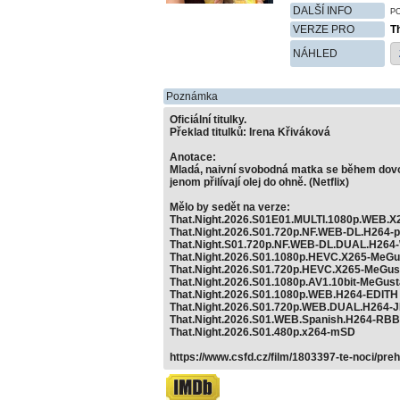
DALŠÍ INFO
P
VERZE PRO
T
NÁHLED
Poznámka
Oficiální titulky.
Překlad titulků: Irena Křiváková
Anotace:
Mladá, naivní svobodná matka se během dovole
jenom přilívají olej do ohně. (Netflix)
Mělo by sedět na verze:
That.Night.2026.S01E01.MULTI.1080p.WEB.
That.Night.2026.S01.720p.NF.WEB-DL.H264-
That.Night.S01.720p.NF.WEB-DL.DUAL.H26
That.Night.2026.S01.1080p.HEVC.X265-MeGu
That.Night.2026.S01.720p.HEVC.X265-MeGus
That.Night.2026.S01.1080p.AV1.10bit-MeGust
That.Night.2026.S01.1080p.WEB.H264-EDITH
That.Night.2026.S01.720p.WEB.DUAL.H264-
That.Night.2026.S01.WEB.Spanish.H264-RBB
That.Night.2026.S01.480p.x264-mSD
https://www.csfd.cz/film/1803397-te-noci/preh