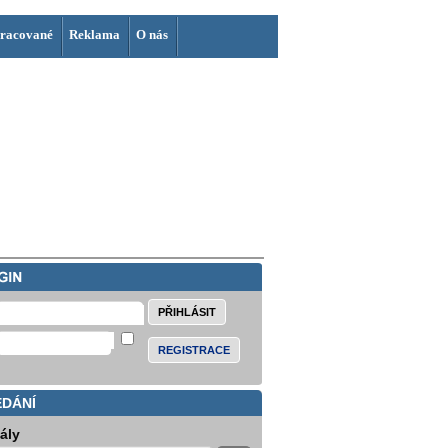
racované
Reklama
O nás
REGISTRACE
EDÁNÍ
iály