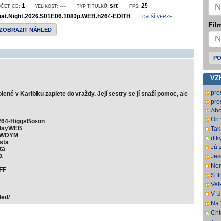
1
---
srt
25
OČET CD:
VELIKOST:
TYP TITULKŮ:
FPS:
hat.Night.2026.S01E06.1080p.WEB.h264-EDITH
DALŠÍ VERZE
Film
ZOBRAZIT NÁHLED
PO
VZ
pros
né v Karibiku zaplete do vraždy. Její sestry se jí snaží pomoc, ale
pro
Aho
On.
X264-HiggsBoson
DL.
playWEB
Tak
4-WDYM
usc
dik
sta
Já 
ta
:-)
a
Jest
sto
sa 
Nem
JFF
Wel
Wel
S f
TSC
na 
Vel
chc
nam
V U
led/
pře
dát
Na 
Uvi
tit.
Cht
zaj