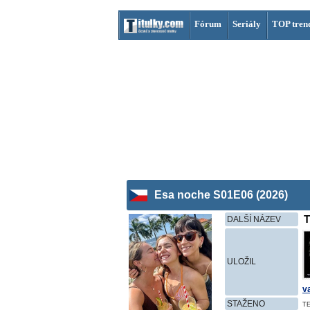
Fórum
Seriály
TOP tren
Esa noche S01E06 (2026)
T
DALŠÍ NÁZEV
ULOŽIL
v
STAŽENO
T