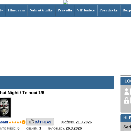
dy
Hlasování
Nahrát titulky
Pravidla
VIP funkce
Požadavky
Rozp
hat Night / Té noci 1/6
HL
asabi
7
21.3.2026
DÁT HLAS
ULOŽENO:
Ser
0
3
26.3.2026
ENTO MĚSÍC:
CELKEM:
NAPOSLEDY: