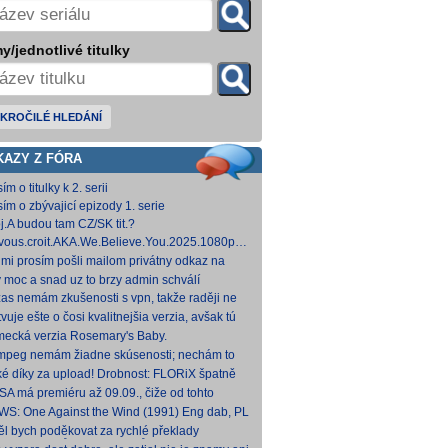
y/jednotlivé titulky
KROČILÉ HLEDÁNÍ
KAZY Z FÓRA
ím o titulky k 2. serii
sím o zbývajicí epizody 1. serie
j.A budou tam CZ/SK tit.?
vous.croit.AKA.We.Believe.You.2025.1080p.AMZN.WEB-
DDP5.1.H.264-Kitsune [5,24 GB]
 mi prosím pošli mailom privátny odkaz na
hovna.cz, kde to nahráš.
y moc a snad uz to brzy admin schválí
zas nemám zkušenosti s vpn, takže raději ne
 Každopádně v té verzi od FLORiX je slyšet FC-
vuje ešte o čosi kvalitnejšia verzia, avšak tú
p
mi nepodarilo zohnať.
ecká verzia Rosemary's Baby.
come.Home.Baby.2025.G
come.Home.Baby.2025.GERMAN.1080p.WEB.x265-
fmpeg nemám žiadne skúsenosti; nechám to
C [1,74 GB] V príloh
teba. Môžeš opraviť a nahodiť na WS, ak
ké díky za upload! Drobnost: FLORiX špatně
eš.
apoval audio kanály (nejspíš vzniklo
SA má premiéru až 09.09., čiže od tohto
vodem z DTS
umu bude VoD za taký mesiac, možno dva.
WS: One Against the Wind (1991) Eng dab, PL
díme...
mkv Polské titulky, ale kvalita obrazu je slabší.
ěl bych poděkovat za rychlé překlady
ímavých titulů, patří Vám můj dík. O to více mne