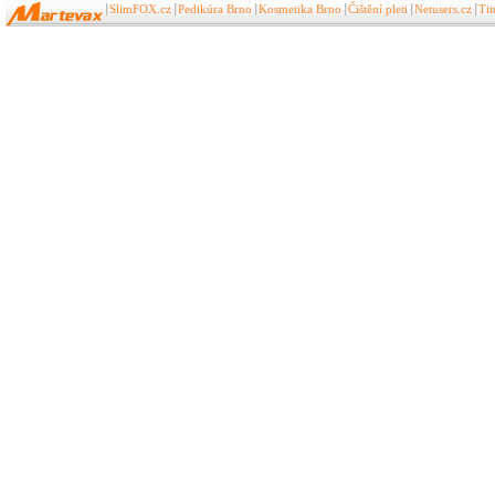
SlimFOX.cz
Pedikúra Brno
Kosmetika Brno
Čištění pleti
Netusers.cz
Ti