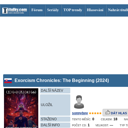
Fórum
Seriály
TOP trendy
Hlasování
Nahrát titul
Exorcism Chronicles: The Beginning (2024)
DALŠÍ NÁZEV
ULOŽIL
sonnyboy
DÁT HLAS
STAŽENO
0
18
TENTO MĚSÍC:
CELKEM:
NA
DALŠÍ INFO
1
---
POČET CD:
VELIKOST:
TYP T