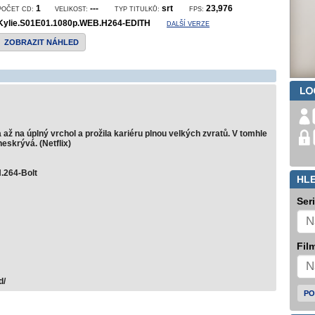
1
---
srt
23,976
POČET CD:
VELIKOST:
TYP TITULKŮ:
FPS:
Kylie.S01E01.1080p.WEB.H264-EDITH
DALŠÍ VERZE
ZOBRAZIT NÁHLED
 až na úplný vrchol a prožila kariéru plnou velkých zvratů. V tomhle
eskrývá. (Netflix)
.264-Bolt
HL
Ser
Film
d/
PO