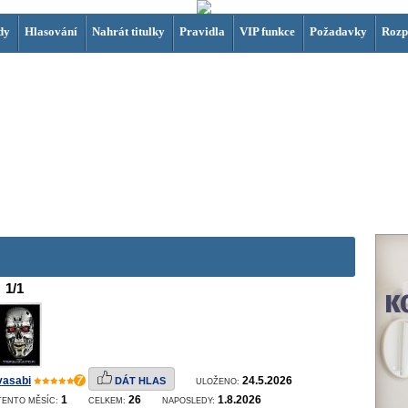
dy
Hlasování
Nahrát titulky
Pravidla
VIP funkce
Požadavky
Rozp
1/1
vasabi
7
24.5.2026
DÁT HLAS
ULOŽENO:
1
26
1.8.2026
TENTO MĚSÍC:
CELKEM:
NAPOSLEDY: