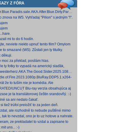
KAZY Z FÓRA
er.Blue.Paradis.sale.AKA.After.Blue.Dirty.Paradise.2021.1080p.BluRay.DDP5.1.x26
 [15,19 GB]
to znova na WS. Vyhľadaj "Pilion" s jedným "l".
ujem
ujem
..hare.
zali mi to do 6 hodín.
jte, neviete niekto upnuť tento film? Omylom
 ho vymazal a neviem ho nikde nájsť. Robil
e to smazané (WS). Zůstali jen ty titulky.
 na
 děkuji.
y moc za překlad, posílám hlas.
le ty fotky to vypadá na americký slaďák,
em opak je pravdou..... Kdysi jsem četl i
westerherz.AKA.The.Good.Sister.2025.1080p.AMZN.WEB-
žku, da
DDP5.1.H.264-cinepth [5,88 GB] Nemecké
dle.of.Fire.2023.1080p.BluRay.DDP5.1.x264-
d
 [18,74 GB]
rát že to tuším nie je komédia. Ale
mietačka sa môže konať. Možno príde aj
ATED/UNCUT Blu-ray verzia obsahujúca aj
edov pes a tomu
 frontal Skarsgårda, explicitnejšie zábery sexu
zase je ta translátorovej češtin srandovňý. :-)
od
 iné sa ani nedalo čakať.
si tiež trúfol preložiť to za jeden deň.
zdal, ale rozhodně to nebude puštěné mimo
mium. Samozřejmě překladač.
, tak to nevzdal, ono je to uz hotove a nahrate.
eram, ze prekladatel to vzdal a zapisane to
titulkomat.
 mit uns... :-)