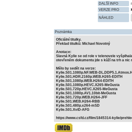
DALŠÍ INFO
VERZE PRO
NÁHLED
Poznámka
Oficiální titulky.
Překlad titulků: Michael Novotný
Anotace:
Slavná Kylie se od role v telenovele vyšplhala
otevřeném dokumentu jde s kůží na trh a nic n
Mělo by sedět na verze:
Kylie.S01.1080p.NF.WEB-DL.DDP5.1.Atmos.H
Kylie.S01.HDR.2160p.WEB.H265-EDITH
Kylie.S01.1080p.WEB.H264-EDITH
Kylie.S01.1080p.HEVC.X265-MeGusta
Kylie.S01.720p.HEVC.X265-MeGusta
Kylie.S01.1080p.AV1.10bit-MeGusta
Kylie.S01.720p.WEB.H264-JFF
Kylie.S01.WEB.H264-RBB
Kylie.S01.480p.x264-mSD
Kylie.S01.XviD-AFG
https://www.csfd.cz/film/1845314-kylie/prehle