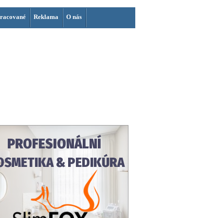
racované
Reklama
O nás